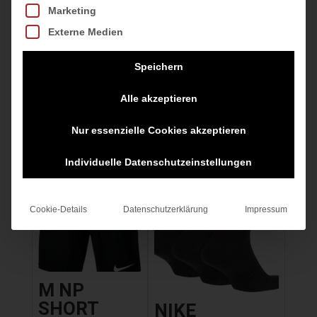
silber
ANKL
Marketing
BLACK/WHITE
Externe Medien
25,00
€
17,99
€
inkl. MwSt.
Speichern
inkl. MwSt.
zzgl.
Versandkosten
Alle akzeptieren
zzgl.
Versandkosten
Nur essenzielle Cookies akzeptieren
Individuelle Datenschutzeinstellungen
Cookie-Details
Datenschutzerklärung
Impressum
M NP
SHORT
NIKE