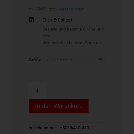
inkl. MwSt.
zzgl.
Versandkosten
Click & Collect

Bestelle und bezahle Online und
hole
dein Artikel bei uns im Shop ab.
Größe
Nike
Heritage
Women"s
In den Warenkorb
Short-
Sl
Menge
Artikelnummer:
IH5059/410-410