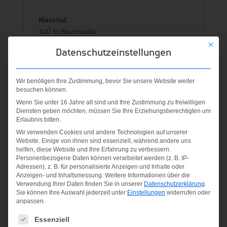
Material:
100 % Baumwolle
Mit die
Datenschutzeinstellungen
Ähnliche Produkte
Wir benötigen Ihre Zustimmung, bevor Sie unsere Website weiter
besuchen können.
Wenn Sie unter 16 Jahre alt sind und Ihre Zustimmung zu freiwilligen
Diensten geben möchten, müssen Sie Ihre Erziehungsberechtigten um
Erlaubnis bitten.
Wir verwenden Cookies und andere Technologien auf unserer
Website. Einige von ihnen sind essenziell, während andere uns
helfen, diese Website und Ihre Erfahrung zu verbessern.
Personenbezogene Daten können verarbeitet werden (z. B. IP-
Adressen), z. B. für personalisierte Anzeigen und Inhalte oder
9038/139
Anzeigen- und Inhaltsmessung.
Weitere Informationen über die
Verwendung Ihrer Daten finden Sie in unserer
Datenschutzerklärung
.
Lean Arm
NIKE
Sie können Ihre Auswahl jederzeit unter
Einstellungen
widerrufen oder
Band
anpassen.
EVERYDAY
schwarz-
LIGHTWEIGHT
Es folgt eine Liste der Service-Gruppen, für die eine Einwilligung
Essenziell