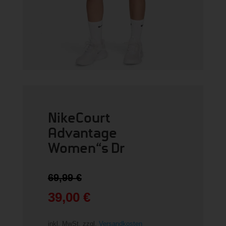
NikeCourt
Advantage
Women“s Dr
Ursprünglicher
69,99
€
Preis
war:
39,00
€
69,99 €
Aktueller
Preis
inkl. MwSt.
zzgl.
Versandkosten