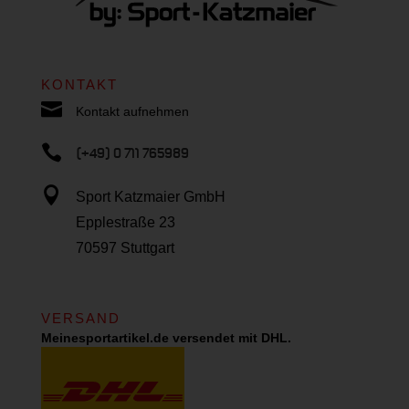
KONTAKT

Kontakt aufnehmen

(+49) 0 711 765989

Sport Katzmaier GmbH
Epplestraße 23
70597 Stuttgart
VERSAND
Meinesportartikel.de versendet mit DHL.