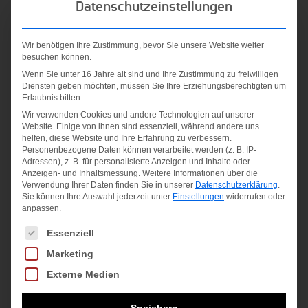
25,00
€
Datenschutzeinstellungen
GREY/WHITE
inkl. MwSt.
Ursprünglicher
Aktueller
30,00
€
15,00
€
Wir benötigen Ihre Zustimmung, bevor Sie unsere Website weiter
besuchen können.
zzgl.
Versandkosten
Preis
Preis
inkl. MwSt.
Wenn Sie unter 16 Jahre alt sind und Ihre Zustimmung zu freiwilligen
war:
ist:
Diensten geben möchten, müssen Sie Ihre Erziehungsberechtigten um
zzgl.
Versandkosten
Erlaubnis bitten.
30,00 €
15,00 €.
Wir verwenden Cookies und andere Technologien auf unserer
Website. Einige von ihnen sind essenziell, während andere uns
helfen, diese Website und Ihre Erfahrung zu verbessern.
Personenbezogene Daten können verarbeitet werden (z. B. IP-
Angebot!
Adressen), z. B. für personalisierte Anzeigen und Inhalte oder
Anzeigen- und Inhaltsmessung.
Weitere Informationen über die
Verwendung Ihrer Daten finden Sie in unserer
Datenschutzerklärung
.
Sie können Ihre Auswahl jederzeit unter
Einstellungen
widerrufen oder
anpassen.
Es folgt eine Liste der Service-Gruppen, für die eine Einwilligung
Essenziell
Marketing
Externe Medien
Speichern