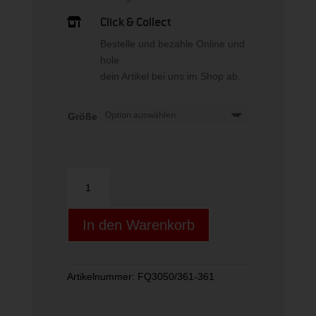
ist:
39,00 €.
Click & Collect

Bestelle und bezahle Online und
hole
dein Artikel bei uns im Shop ab.
Größe
NikeCourt
Advantage
Women"s
In den Warenkorb
Dr
Menge
Artikelnummer:
FQ3050/361-361