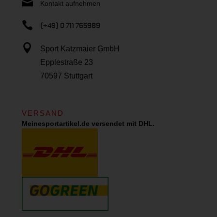

Kontakt aufnehmen

(+49) 0 711 765989

Sport Katzmaier GmbH
Epplestraße 23
70597 Stuttgart
VERSAND
Meinesportartikel.de versendet mit DHL.