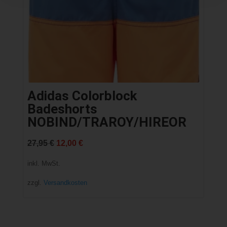
Adidas Colorblock
Badeshorts
NOBIND/TRAROY/HIREOR
Ursprünglicher
Aktueller
27,95
€
12,00
€
Preis
Preis
inkl. MwSt.
war:
ist:
zzgl.
Versandkosten
27,95 €
12,00 €.