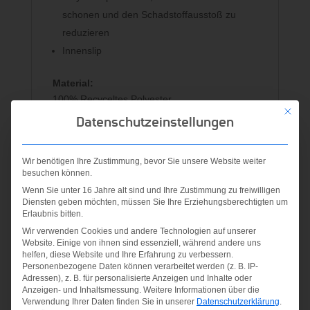
schonen und den Schadstoffausstoß zu
reduzieren
Innenslip
Material:
100% Recyceltes Polyester
Mit die
Datenschutzeinstellungen
Ähnliche Produkte
Wir benötigen Ihre Zustimmung, bevor Sie unsere Website weiter
besuchen können.
Wenn Sie unter 16 Jahre alt sind und Ihre Zustimmung zu freiwilligen
Angebot!
Angebot!
Angebot!
Diensten geben möchten, müssen Sie Ihre Erziehungsberechtigten um
Erlaubnis bitten.
Wir verwenden Cookies und andere Technologien auf unserer
Website. Einige von ihnen sind essenziell, während andere uns
helfen, diese Website und Ihre Erfahrung zu verbessern.
PERF
YA BOS
Personenbezogene Daten können verarbeitet werden (z. B. IP-
FortaRun
PT
Adressen), z. B. für personalisierte Anzeigen und Inhalte oder
BOXER
X CF K
Anzeigen- und Inhaltsmessung.
Weitere Informationen über die
WOVEN
SCARLE
Verwendung Ihrer Daten finden Sie in unserer
Datenschutzerklärung
.