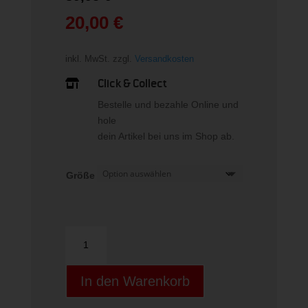
war:
20,00
€
39,95 €
Aktueller
Preis
inkl. MwSt.
zzgl.
Versandkosten
ist:
20,00 €.
Click & Collect

Bestelle und bezahle Online und
hole
dein Artikel bei uns im Shop ab.
Größe
CLUB
HR
SHORT
In den Warenkorb
BLACK
Menge