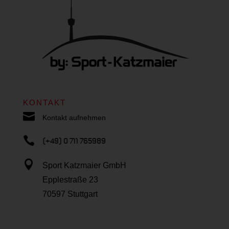
KONTAKT

Kontakt aufnehmen

(+49) 0 711 765989

Sport Katzmaier GmbH
Epplestraße 23
70597 Stuttgart