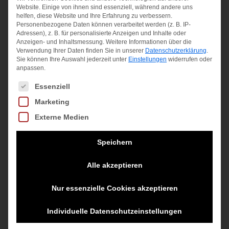
Website. Einige von ihnen sind essenziell, während andere uns
3/4 PANT
helfen, diese Website und Ihre Erfahrung zu verbessern.
25,95
€
Personenbezogene Daten können verarbeitet werden (z. B. IP-
25,95
€
Adressen), z. B. für personalisierte Anzeigen und Inhalte oder
inkl. MwSt.
Anzeigen- und Inhaltsmessung.
Weitere Informationen über die
Verwendung Ihrer Daten finden Sie in unserer
Datenschutzerklärung
.
inkl. MwSt.
Sie können Ihre Auswahl jederzeit unter
Einstellungen
widerrufen oder
zzgl.
Versandkosten
anpassen.
zzgl.
Versandkosten
Es folgt eine Liste der Service-Gruppen, für die eine Einwilligung
Essenziell
Marketing
Externe Medien
Angebot!
Angebot!
Speichern
Alle akzeptieren
Nur essenzielle Cookies akzeptieren
BOY SKI
BOY SWEAT
Individuelle Datenschutzeinstellungen
SALOPETTE