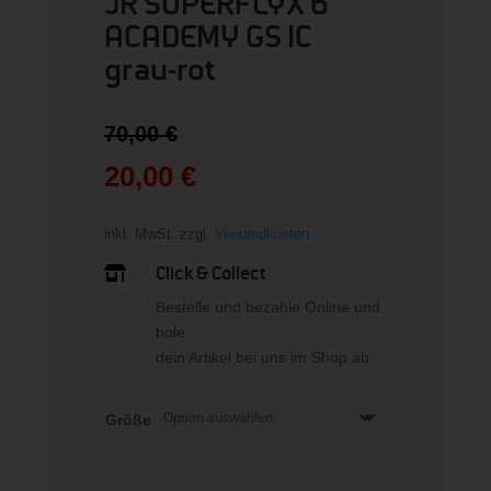
JR SUPERFLYX 6
ACADEMY GS IC
grau-rot
Ursprünglicher
70,00
€
Preis
war:
20,00
€
70,00 €
Aktueller
Preis
inkl. MwSt.
zzgl.
Versandkosten
ist:
20,00 €.
Click & Collect

Bestelle und bezahle Online und
hole
dein Artikel bei uns im Shop ab.
Größe