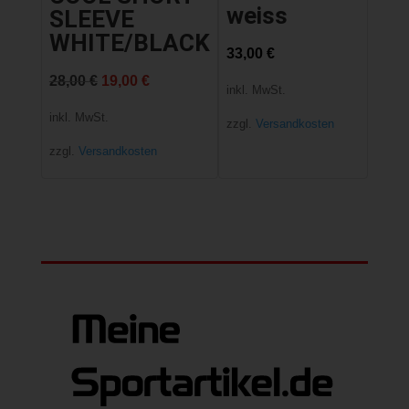
weiss
SLEEVE
WHITE/BLACK
33,00
€
Ursprünglicher
Aktueller
28,00
€
19,00
€
inkl. MwSt.
Preis
Preis
inkl. MwSt.
zzgl.
Versandkosten
war:
ist:
zzgl.
Versandkosten
28,00 €
19,00 €.