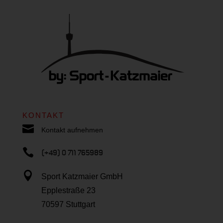
KONTAKT

Kontakt aufnehmen

(+49) 0 711 765989

Sport Katzmaier GmbH
Epplestraße 23
70597 Stuttgart