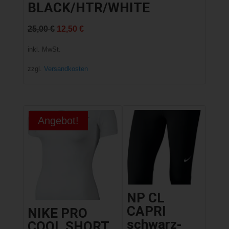
BLACK/HTR/WHITE
Ursprünglicher
Aktueller
25,00
€
12,50
€
Preis
Preis
inkl. MwSt.
war:
ist:
zzgl.
Versandkosten
25,00 €
12,50 €.
Angebot!
NP CL
CAPRI
NIKE PRO
schwarz-
COOL SHORT