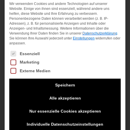
Wir verwenden Cookies und andere Technologien auf unserer
Website. Einige von ihnen sind essenziell, während andere uns
helfen, diese Website und Ihre Erfahrung zu verbessern.
Personenbezogene Daten können verarbeitet werden (z. B. IP-
Adressen), z. B. für personalisierte Anzeigen und Inhalte oder
Anzeigen- und Inhaltsmessung.
Weitere Informationen über die
Verwendung Ihrer Daten finden Sie in unserer
Datenschutzerklärung
.
Sie können Ihre Auswahl jederzeit unter
Einstellungen
widerrufen oder
anpassen.
Es folgt eine Liste der Service-Gruppen, für die eine Einwilligung
Essenziell
Marketing
Externe Medien
NikeCourt Essentials No-
Show T
Speichern
BLACK/WHITE/WHITE
Alle akzeptieren
Ursprünglicher
Aktueller
12,00
€
5,00
€
Nur essenzielle Cookies akzeptieren
Preis
Preis
inkl. MwSt.
war:
ist:
Individuelle Datenschutzeinstellungen
zzgl.
Versandkosten