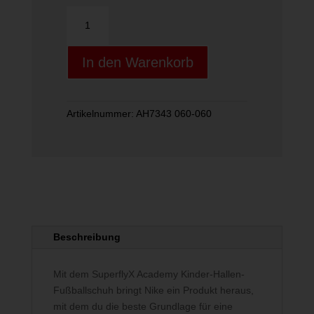
JR
SUPERFLYX
6
In den Warenkorb
ACADEMY
GS
IC
grau-
Artikelnummer:
AH7343 060-060
rot
Menge
Beschreibung
Mit dem SuperflyX Academy Kinder-Hallen-
Fußballschuh bringt Nike ein Produkt heraus,
mit dem du die beste Grundlage für eine