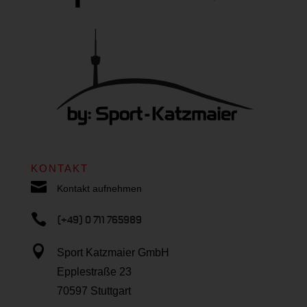
KONTAKT

Kontakt aufnehmen

(+49) 0 711 765989

Sport Katzmaier GmbH
Epplestraße 23
70597 Stuttgart