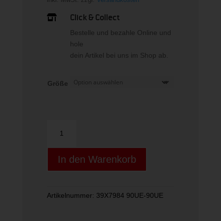
Click & Collect

Bestelle und bezahle Online und
hole
dein Artikel bei uns im Shop ab.
Größe
KID
RAIN
FIX
In den Warenkorb
HOOD
JACKET
Menge
Artikelnummer:
39X7984 90UE-90UE