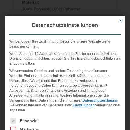
Material:
100% Polyester,100% Polyester
Mit die
Datenschutzeinstellungen
Ähnliche Produkte
Wir benötigen Ihre Zustimmung, bevor Sie unsere Website weiter
besuchen können.
Angebot!
Wenn Sie unter 16 Jahre alt sind und Ihre Zustimmung zu freiwilligen
Diensten geben möchten, müssen Sie Ihre Erziehungsberechtigten um
Erlaubnis bitten.
Wir verwenden Cookies und andere Technologien auf unserer
Website. Einige von ihnen sind essenziell, während andere uns
helfen, diese Website und Ihre Erfahrung zu verbessern.
Personenbezogene Daten können verarbeitet werden (z. B. IP-
Adressen), z. B. für personalisierte Anzeigen und Inhalte oder
MAN- 3/4
Anzeigen- und Inhaltsmessung.
Weitere Informationen über die
Verwendung Ihrer Daten finden Sie in unserer
Datenschutzerklärung
.
MAN
PANT
Sie können Ihre Auswahl jederzeit unter
Einstellungen
widerrufen oder
anpassen.
SOFTSHELL
25,95
€
JACKET ZIP
Es folgt eine Liste der Service-Gruppen, für die eine Einwilligung
Essenziell
HOOD
inkl. MwSt.
Marketing