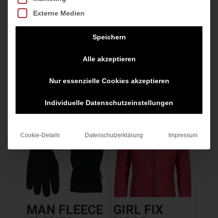
FERRARI-
Externe Medien
zzgl.
Versandkosten
ANTRACITE
Speichern
Ursprünglicher
Aktueller
79,95
€
59,00
€
Preis
Preis
Alle akzeptieren
inkl. MwSt.
war:
ist:
zzgl.
Versandkosten
Nur essenzielle Cookies akzeptieren
79,95 €
59,00 €.
Individuelle Datenschutzeinstellungen
Cookie-Details
Datenschutzerklärung
Impressum
MAN FLEECE
GIRL FIX