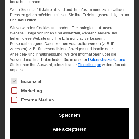
besuchen können.
Wenn Sie unter 16 Jahre alt sind und Ihre Zustimmung zu freiwilligen
Angebot!
Diensten geben möchten, müssen Sie Ihre Erziehungsberechtigten um
Erlaubnis bitten.
Wir verwenden Cookies und andere Technologien auf unserer
Website. Einige von ihnen sind essenziell, während andere uns
helfen, diese Website und Ihre Erfahrung zu verbessern.
Personenbezogene Daten können verarbeitet werden (z. B. IP-
Adressen), z. B. für personalisierte Anzeigen und Inhalte oder
Anzeigen- und Inhaltsmessung.
Weitere Informationen über die
Verwendung Ihrer Daten finden Sie in unserer
Datenschutzerklärung
.
Sie können Ihre Auswahl jederzeit unter
Einstellungen
widerrufen oder
anpassen.
Es folgt eine Liste der Service-Gruppen, für die eine Einwilligung
Essenziell
Marketing
Externe Medien
Speichern
NikeCourt Essentials No-
Show T
Alle akzeptieren
BLACK/WHITE/WHITE