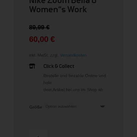
Nike Zoom Bella 6
Women“s Work
Ursprünglicher
89,99
€
Preis
war:
60,00
€
89,99 €
Aktueller
Preis
inkl. MwSt.
zzgl.
Versandkosten
ist:
60,00 €.
Click & Collect

Bestelle und bezahle Online und
hole
dein Artikel bei uns im Shop ab.
Größe
Nike