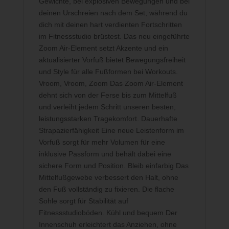
Gewichte, bei explosiven Bewegungen und bei
deinen Urschreien nach dem Set, während du
dich mit deinen hart verdienten Fortschritten
im Fitnessstudio brüstest. Das neu eingeführte
Zoom Air-Element setzt Akzente und ein
aktualisierter Vorfuß bietet Bewegungsfreiheit
und Style für alle Fußformen bei Workouts.
Vroom, Vroom, Zoom Das Zoom Air-Element
dehnt sich von der Ferse bis zum Mittelfuß
und verleiht jedem Schritt unseren besten,
leistungsstarken Tragekomfort. Dauerhafte
Strapazierfähigkeit Eine neue Leistenform im
Vorfuß sorgt für mehr Volumen für eine
inklusive Passform und behält dabei eine
sichere Form und Position. Bleib einfarbig Das
Mittelfußgewebe verbessert den Halt, ohne
den Fuß vollständig zu fixieren. Die flache
Sohle sorgt für Stabilität auf
Fitnessstudioböden. Kühl und bequem Der
Innenschuh erleichtert das Anziehen, ohne