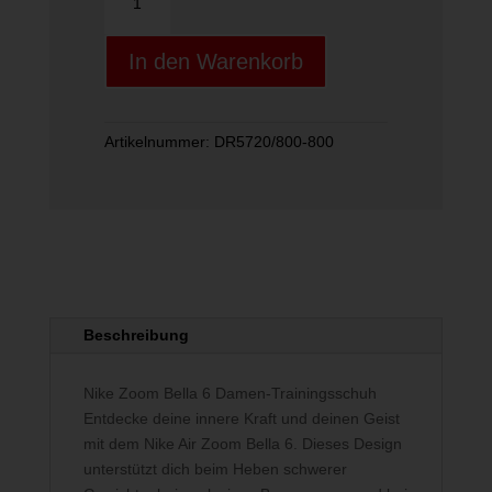
Zoom
Bella
In den Warenkorb
6
Women"s
Work
Menge
Artikelnummer:
DR5720/800-800
Beschreibung
Nike Zoom Bella 6 Damen-Trainingsschuh
Entdecke deine innere Kraft und deinen Geist
mit dem Nike Air Zoom Bella 6. Dieses Design
unterstützt dich beim Heben schwerer