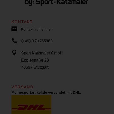
KONTAKT

Kontakt aufnehmen

(+49) 0 711 765989

Sport Katzmaier GmbH
Epplestraße 23
70597 Stuttgart
VERSAND
Meinesportartikel.de versendet mit DHL.