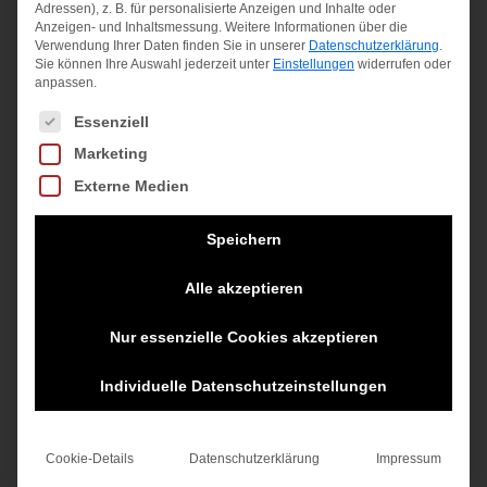
Adressen), z. B. für personalisierte Anzeigen und Inhalte oder
schädliche UVA- und UVB-Strahlen.
Anzeigen- und Inhaltsmessung.
Weitere Informationen über die
Dreilagiges Gesichtsschaumpolster
Verwendung Ihrer Daten finden Sie in unserer
Datenschutzerklärung
.
Sie können Ihre Auswahl jederzeit unter
Einstellungen
widerrufen oder
Mehrlagiger Schaumstoff sorgt für eine
anpassen.
weiche und komfortable Passform und passt
Es folgt eine Liste der Service-Gruppen, für die eine Einwilligung
Essenziell
sich perfekt deinen Gesichtskonturen an.
Marketing
Haftgummis aus Silikon Haftgummis aus
Silikon an der Innenseite des Bands sorgen
Externe Medien
für einen sicheren Sitz der Brille unter dem
Speichern
Helm.
Inklusive Im Lieferumfang ist ein weiches
Alle akzeptieren
Brillenetui enthalten, das auch als
Reinigungstuch verwendet werden kann.
Nur essenzielle Cookies akzeptieren
Individuelle Datenschutzeinstellungen
Ähnliche Produkte
Cookie-Details
Datenschutzerklärung
Impressum