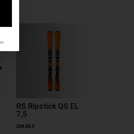
um
E
RS Ripstick QS EL
7,5
269,95
€