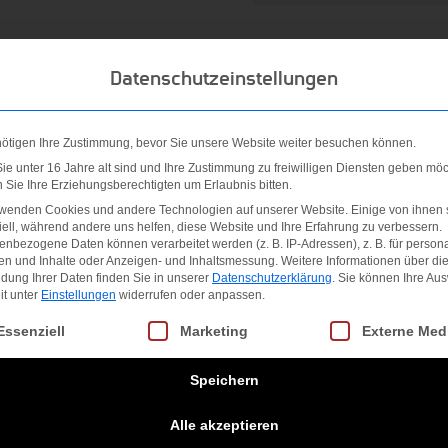
Datenschutzeinstellungen
ung, die weniger Kraft erfordert, aber trotzdem den ganzen Spaß
nötigen Ihre Zustimmung, bevor Sie unsere Website weiter besuchen können.
e unter 16 Jahre alt sind und Ihre Zustimmung zu freiwilligen Diensten geben möc
Sie Ihre Erziehungsberechtigten um Erlaubnis bitten.
rwenden Cookies und andere Technologien auf unserer Website. Einige von ihnen 
ell, während andere uns helfen, diese Website und Ihre Erfahrung zu verbessern.
nbezogene Daten können verarbeitet werden (z. B. IP-Adressen), z. B. für persona
LK/ RED B85
en und Inhalte oder Anzeigen- und Inhaltsmessung.
Weitere Informationen über di
dung Ihrer Daten finden Sie in unserer
Datenschutzerklärung
.
Sie können Ihre Au
it unter
Einstellungen
widerrufen oder anpassen.
gt eine Liste der Service-Gruppen, für die eine Einwilligung erteilt we
Essenziell
Marketing
Externe Med
Speichern
Alle akzeptieren