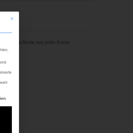
Mit diesem Button wird der Dialog geschlossen. Seine Funktionalität ist iden
 bietet, das Beste aus jeder Kurve
hten,
sind
lisierte
e
swahl
rden kann. Die erste Service-Gruppe ist essenziell und kann nicht abgewä
ien