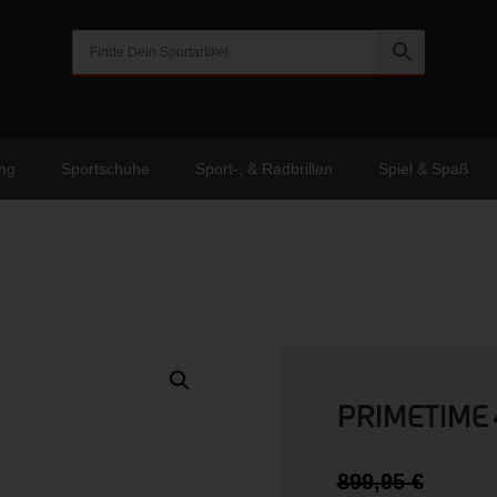
ng
Sportschuhe
Sport-, & Radbrillen
Spiel & Spaß
PRIMETIME 
Urspr
899,95
€
Preis