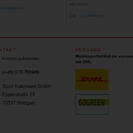
Preis
Preis
inkl. MwSt.
Versandkosten
war:
ist:
zzgl.
Versandkosten
999,95 €
799,00 €.
NTAKT
VERSAND
Meinesportartikel.de versen
Kontakt aufnehmen
mit DHL.
(+49) 0 711 765989
Sport Katzmaier GmbH
Epplestraße 23
70597 Stuttgart