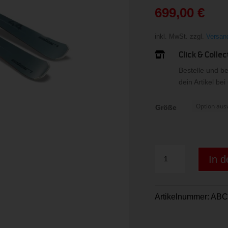
war:
699,00
€
899,9
Aktueller
Preis
inkl. MwSt.
zzgl.
Versan
ist:
Click & Collec

699,00 €.
Bestelle und b
dein Artikel be
Größe
PRIMETIME
In 
44
FX
EMX12.0
Artikelnummer:
ABC
Menge