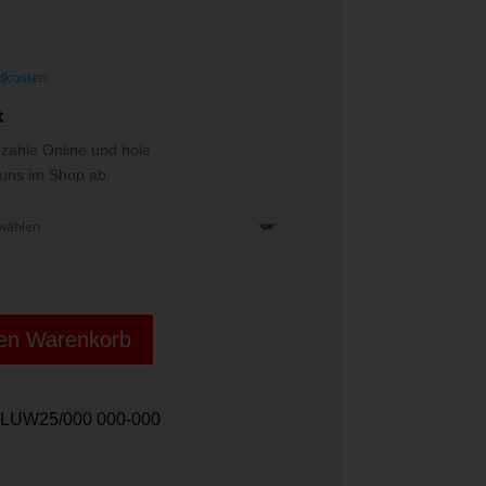
5 €
dkosten
t
ezahle Online und hole
i uns im Shop ab.
den Warenkorb
LUW25/000 000-000