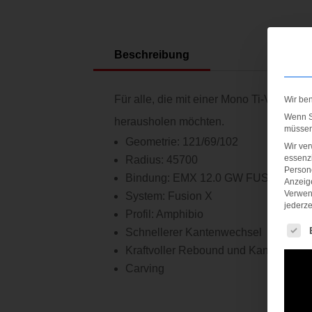
Beschreibung
Für alle, die mit einer Mono Ti-Verstärk
Wir be
Wenn Si
herausholen möchten.
müssen 
Geometrie: 121/69/102
Wir ve
essenzi
Radius: 45700
Persone
Bindung: EMX 12.0 GW FUSION X B
Anzeig
Verwen
System: Fusion X
jederze
Profil: Amphibio
Es fol
Schnellerer Kantenwechsel
Kraftvoller Rebound und Kantengriff
Carving