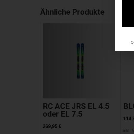
Ähnliche Produkte
C
RC ACE JRS EL 4.5
BL
oder EL 7.5
114,
269,95
€
inkl. 