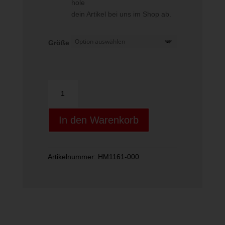
hole
dein Artikel bei uns im Shop ab.
Größe
RI
3S
TIGHT
In den Warenkorb
SHAMAR
Menge
Artikelnummer:
HM1161-000