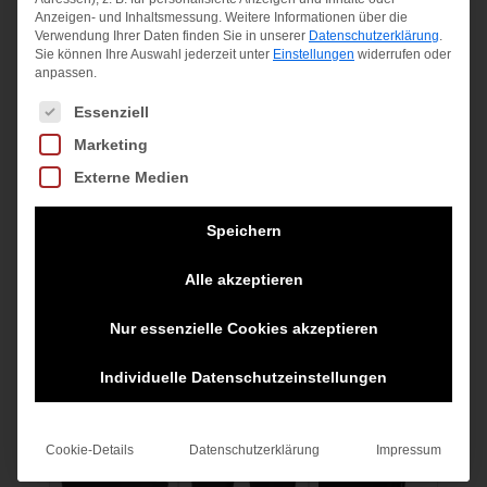
Anzeigen- und Inhaltsmessung.
Weitere Informationen über die
Eng anliegend geschnitten
Verwendung Ihrer Daten finden Sie in unserer
Datenschutzerklärung
.
Sie können Ihre Auswahl jederzeit unter
Einstellungen
widerrufen oder
Elastischer Bund mit Kordelzug
anpassen.
85 % recycelter Polyester / 15 % Elastan
Es folgt eine Liste der Service-Gruppen, für die eine Einwilligung
Essenziell
(Interlock)
Leicht und atmungsaktiv
Marketing
Schlüsseltasche
Externe Medien
Reflektierende 3-Streifen
Speichern
Material:
85% rec polyester/15% Elasthan
Alle akzeptieren
Nur essenzielle Cookies akzeptieren
Ähnliche Produkte
Individuelle Datenschutzeinstellungen
Angebot!
Angebot!
Angebot!
Cookie-Details
Datenschutzerklärung
Impressum