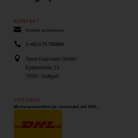
KONTAKT

Kontakt aufnehmen

(+49) 0 711 765989

Sport Katzmaier GmbH
Epplestraße 23
70597 Stuttgart
VERSAND
Meinesportartikel.de versendet mit DHL.