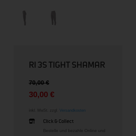
RI 3S TIGHT SHAMAR
Ursprünglicher
70,00
€
Preis
war:
30,00
€
70,00 €
Aktueller
Preis
inkl. MwSt.
zzgl.
Versandkosten
ist:
30,00 €.
Click & Collect

Bestelle und bezahle Online und