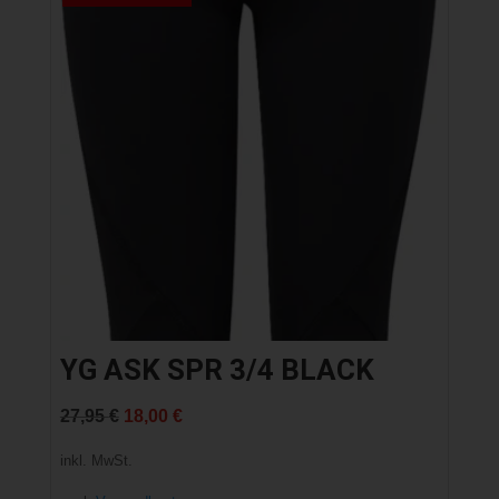
YG ASK SPR 3/4 BLACK
Ursprünglicher
Aktueller
27,95
€
18,00
€
Preis
Preis
inkl. MwSt.
war:
ist: