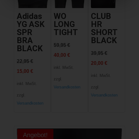
Adidas
WO
CLUB
YG ASK
LONG
HR
SPR
TIGHT
SHORT
BRA
BLACK
Ursprünglicher
59,95
€
BLACK
Ursprünglich
39,95
€
Preis
Aktueller
40,00
€
Ursprünglicher
22,95
€
Preis
Aktueller
20,00
€
war:
Preis
inkl. MwSt.
Preis
Aktueller
15,00
€
war:
Preis
59,95 €
ist:
inkl. MwSt.
zzgl.
war:
Preis
39,95 €
ist:
inkl. MwSt.
40,00 €.
Versandkosten
zzgl.
22,95 €
ist:
20,00 €.
zzgl.
Versandkosten
15,00 €.
Versandkosten
Angebot!