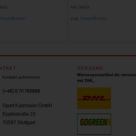
MwSt.
inkl. MwSt.
Versandkosten
zzgl.
Versandkosten
NTAKT
VERSAND
Meinesportartikel.de versen
Kontakt aufnehmen
mit DHL.
(+49) 0 711 765989
Sport Katzmaier GmbH
Epplestraße 23
70597 Stuttgart