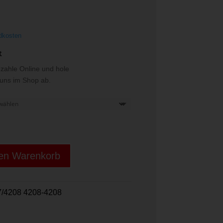
€
dkosten
t
ezahle Online und hole
i uns im Shop ab.
den Warenkorb
/4208 4208-4208