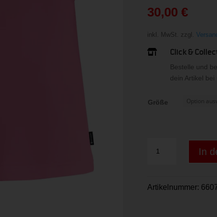
war:
30,00
€
49,99 
Aktueller
Preis
inkl. MwSt.
zzgl.
Versan
ist:
Click & Collec

30,00 €.
Bestelle und b
dein Artikel be
Größe
LATINAW-
In 
SHORTS
Menge
Artikelnummer:
6607