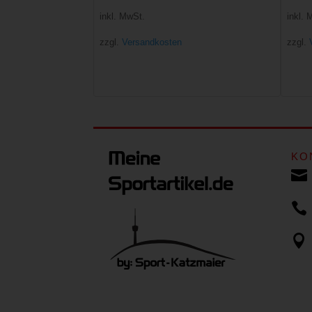
Preis
Preis
inkl. MwSt.
inkl. 
war:
ist:
zzgl.
Versandkosten
zzgl.
49,99 €
30,00 €.
KO


