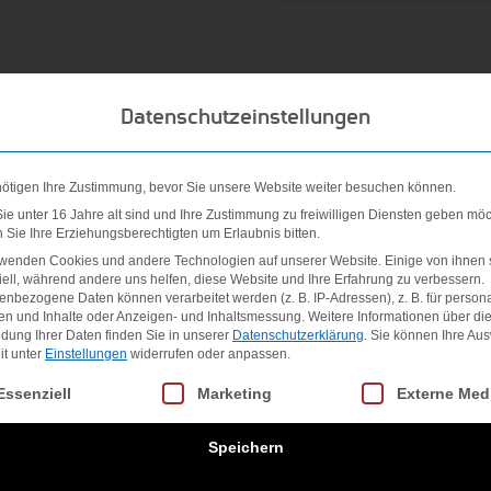
Datenschutzeinstellungen
nötigen Ihre Zustimmung, bevor Sie unsere Website weiter besuchen können.
e unter 16 Jahre alt sind und Ihre Zustimmung zu freiwilligen Diensten geben möc
Sie Ihre Erziehungsberechtigten um Erlaubnis bitten.
SHORTS für Frauen
rwenden Cookies und andere Technologien auf unserer Website. Einige von ihnen 
ell, während andere uns helfen, diese Website und Ihre Erfahrung zu verbessern.
nbezogene Daten können verarbeitet werden (z. B. IP-Adressen), z. B. für persona
lastischer Kordel und Metallenden
en und Inhalte oder Anzeigen- und Inhaltsmessung.
Weitere Informationen über di
dung Ihrer Daten finden Sie in unserer
Datenschutzerklärung
.
Sie können Ihre Au
it unter
Einstellungen
widerrufen oder anpassen.
gt eine Liste der Service-Gruppen, für die eine Einwilligung erteilt we
Essenziell
Marketing
Externe Med
Speichern
lasthan