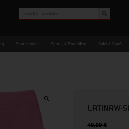
ng
Sportschuhe
Sport-, & Radbrillen
Spiel & Spaß
LATINAW-S
Urspr
49,99
€
Preis