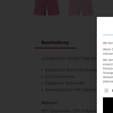
Beschreibung
Wir be
Wenn Si
müssen 
SCHNEIDER SPORTSWEAR LATINAW-
Wir ve
essenzi
Persone
Elastischer Bund mit hochwertiger, e
Anzeig
2 Schubtaschen
Verwen
jederze
Elastische Seitennaht
Es fol
Saumabschluss mit Doppelstich-Naht
Material:
65% Baumwolle, 25% Polyester, 10% E