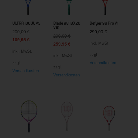
ULTRA 100UL V5
Blade 98 18X20
Defyer 98 Pro V1
V10
Ursprünglicher
200,00
€
290,00
€
Ursprünglicher
290,00
€
Preis
Aktueller
169,95
€
inkl. MwSt.
Preis
Aktueller
259,95
€
war:
Preis
inkl. MwSt.
war:
Preis
zzgl.
200,00 €
ist:
inkl. MwSt.
290,00 €
ist:
zzgl.
Versandkosten
169,95 €.
zzgl.
259,95 €.
Versandkosten
Versandkosten