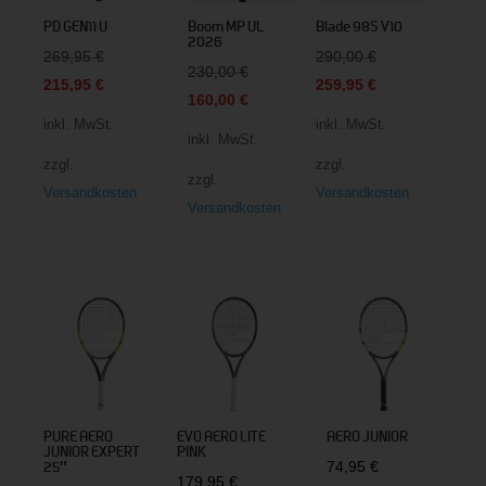
PD GEN11 U
Boom MP UL
Blade 98S V10
2026
Ursprünglicher
Ursprünglicher
269,95
€
290,00
€
Ursprünglicher
230,00
€
Preis
Aktueller
Preis
Aktueller
215,95
€
259,95
€
Preis
Aktueller
160,00
€
war:
Preis
war:
Preis
inkl. MwSt.
inkl. MwSt.
war:
Preis
269,95 €
ist:
290,00 €
ist:
inkl. MwSt.
230,00 €
ist:
zzgl.
zzgl.
215,95 €.
259,95 €.
zzgl.
160,00 €.
Versandkosten
Versandkosten
Versandkosten
PURE AERO
EVO AERO LITE
AERO JUNIOR
JUNIOR EXPERT
PINK
74,95
€
25″
179,95
€