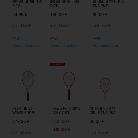
NADAL JUNIOR 19
INTRIGUE SE TNS
SLAM JR 23 BOYS
S CV
RKT
TNS RKT
44,95
€
140,00
€
30,00
€
inkl. MwSt.
inkl. MwSt.
inkl. MwSt.
zzgl.
zzgl.
zzgl.
Versandkosten
Versandkosten
Versandkosten
Angebot!
PURE DRIVE
Burn Pink 105 S
INTRIGUE JR 21
WIMBLEDON
V6.0 RKT
GIRLS TNS RKT
Ursprünglicher
279,95
€
200,00
€
30,00
€
Preis
Aktueller
160,00
€
inkl. MwSt.
inkl. MwSt.
war:
Preis