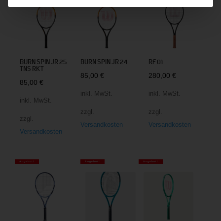
BURN SPIN JR 25
BURN SPIN JR 24
RF 01
TNS RKT
85,00
€
280,00
€
85,00
€
inkl. MwSt.
inkl. MwSt.
inkl. MwSt.
zzgl.
zzgl.
zzgl.
Versandkosten
Versandkosten
Versandkosten
Angebot!
Angebot!
Angebot!