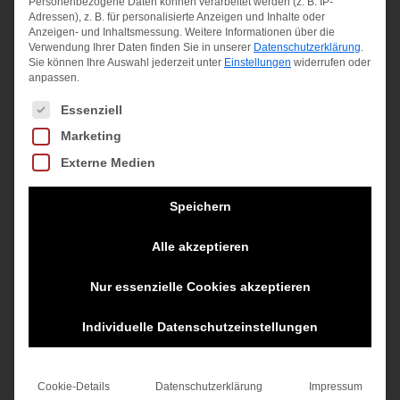
Personenbezogene Daten können verarbeitet werden (z. B. IP-
Versandkosten
Adressen), z. B. für personalisierte Anzeigen und Inhalte oder
Anzeigen- und Inhaltsmessung.
Weitere Informationen über die
Verwendung Ihrer Daten finden Sie in unserer
Datenschutzerklärung
.
Sie können Ihre Auswahl jederzeit unter
Einstellungen
widerrufen oder
anpassen.
Es folgt eine Liste der Service-Gruppen, für die eine Einwilligung
Essenziell
Marketing
Externe Medien
PURE AERO
BURN 100S V6.0
ROLAND GARROS
JUNIOR EXPERT
RKT
ALL CT 4 BALL
Speichern
26″
200,00
€
9,50
€
129,95
€
Alle akzeptieren
inkl. MwSt.
inkl. MwSt.
inkl. MwSt.
Nur essenzielle Cookies akzeptieren
zzgl.
zzgl.
zzgl.
Versandkosten
Versandkosten
Versandkosten
Individuelle Datenschutzeinstellungen
Cookie-Details
Datenschutzerklärung
Impressum