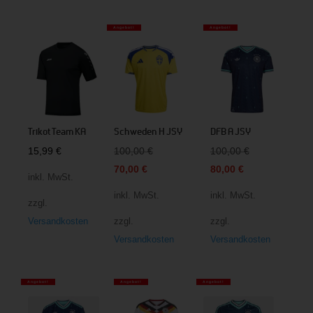
Angebot!
Angebot!
Trikot Team KA
Schweden H JSY
DFB A JSY
Ursprünglicher
Ursprüngliche
15,99
€
100,00
€
100,00
€
Aktueller
Preis
Aktueller
Preis
70,00
€
80,00
€
inkl. MwSt.
Preis
war:
Preis
war:
inkl. MwSt.
inkl. MwSt.
zzgl.
ist:
100,00 €
ist:
100,00 €
Versandkosten
zzgl.
zzgl.
70,00 €.
80,00 €.
Versandkosten
Versandkosten
Angebot!
Angebot!
Angebot!