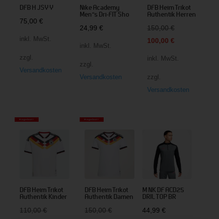
DFB H JSY Y
Nike Academy
DFB Heim Trikot
Men“s Dri-FIT Sho
Authentik Herren
75,00
€
Ursprüngliche
24,99
€
150,00
€
inkl. MwSt.
Preis
Aktueller
100,00
€
inkl. MwSt.
war:
Preis
zzgl.
inkl. MwSt.
zzgl.
150,00 €
ist:
Versandkosten
Versandkosten
zzgl.
100,00 €.
Versandkosten
Angebot!
Angebot!
DFB Heim Trikot
DFB Heim Trikot
M NK DF ACD25
Authentik Kinder
Authentik Damen
DRIL TOP BR
Ursprünglicher
Ursprünglicher
110,00
€
150,00
€
44,99
€