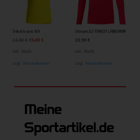
Trikot Iconic KA
Stream 22 TRIKOT LANGARM
Ursprünglicher
Aktueller
24,99
€
15,00
€
19,99
€
Preis
Preis
inkl. MwSt.
inkl. MwSt.
war:
ist:
zzgl.
Versandkosten
zzgl.
Versandkosten
24,99 €
15,00 €.