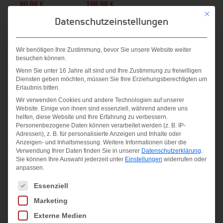
Aktueller
Preis
Preis
Aktueller
80,00
€
100,00
€
inkl. MwSt.
Mit die
Preis
war:
war:
Preis
Datenschutzeinstellungen
inkl. MwSt.
inkl. MwSt.
zzgl.
ist:
110,00 €
150,00 €
ist:
zzgl.
zzgl.
Versandkosten
80,00 €.
100,00 €.
Wir benötigen Ihre Zustimmung, bevor Sie unsere Website weiter
Versandkosten
Versandkosten
besuchen können.
Wenn Sie unter 16 Jahre alt sind und Ihre Zustimmung zu freiwilligen
Diensten geben möchten, müssen Sie Ihre Erziehungsberechtigten um
Erlaubnis bitten.
Wir verwenden Cookies und andere Technologien auf unserer
Website. Einige von ihnen sind essenziell, während andere uns
helfen, diese Website und Ihre Erfahrung zu verbessern.
Personenbezogene Daten können verarbeitet werden (z. B. IP-
Adressen), z. B. für personalisierte Anzeigen und Inhalte oder
Anzeigen- und Inhaltsmessung.
Weitere Informationen über die
Verwendung Ihrer Daten finden Sie in unserer
Datenschutzerklärung
.
M NK FLC PARK20
Speed Jersey
Nike Academy
Sie können Ihre Auswahl jederzeit unter
Einstellungen
widerrufen oder
CREW
Men“s Dri-FIT Soc
anpassen.
16,95
€
54,99
€
44,99
€
Es folgt eine Liste der Service-Gruppen, für die eine Einwilligung
Essenziell
inkl. MwSt.
inkl. MwSt.
inkl. MwSt.
Marketing
zzgl.
Externe Medien
zzgl.
zzgl.
Versandkosten