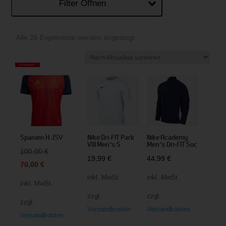
Filter Öffnen
Nach
Alle 26 Ergebnisse werden angezeigt
Aktualität
sortiert
Angebot!
Spanien H JSY
Nike Dri-FIT Park
Nike Academy
VIII Men“s S
Men“s Dri-FIT Soc
Ursprünglicher
100,00
€
19,99
€
44,99
€
Aktueller
Preis
70,00
€
Preis
war:
inkl. MwSt.
inkl. MwSt.
inkl. MwSt.
ist:
100,00 €
zzgl.
zzgl.
zzgl.
70,00 €.
Versandkosten
Versandkosten
Versandkosten