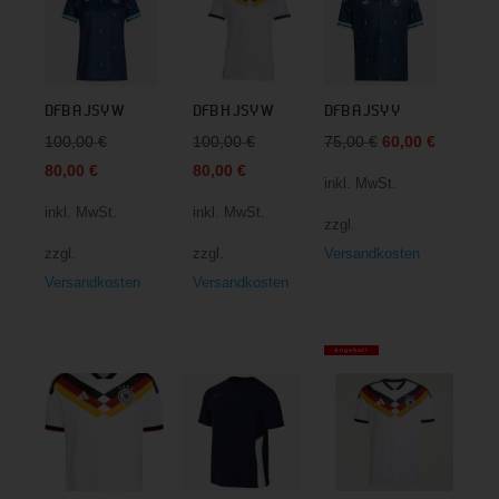
DFB A JSY W
DFB H JSY W
DFB A JSY Y
Ursprünglicher
Ursprünglicher
Ursprünglicher
Aktueller
100,00
€
100,00
€
75,00
€
60,00
€
Aktueller
Preis
Aktueller
Preis
Preis
Preis
80,00
€
80,00
€
inkl. MwSt.
Preis
war:
Preis
war:
war:
ist:
inkl. MwSt.
inkl. MwSt.
zzgl.
ist:
100,00 €
ist:
100,00 €
75,00 €
60,00 €.
zzgl.
zzgl.
Versandkosten
80,00 €.
80,00 €.
Versandkosten
Versandkosten
Angebot!