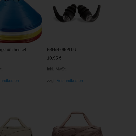
ngshütchenset
ARENA EARPLUG
10,95
€
t.
inkl. MwSt.
sandkosten
zzgl.
Versandkosten