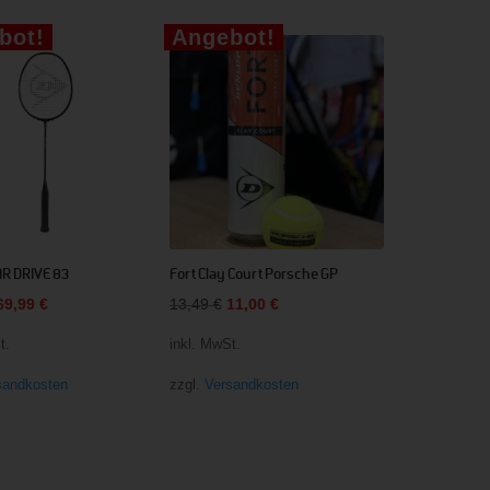
bot!
Angebot!
R DRIVE 83
Fort Clay Court Porsche GP
Ursprünglicher
Aktueller
Ursprünglicher
Aktueller
69,99
€
13,49
€
11,00
€
Preis
Preis
Preis
Preis
t.
inkl. MwSt.
war:
ist:
war:
ist:
sandkosten
zzgl.
Versandkosten
89,99 €
69,99 €.
13,49 €
11,00 €.