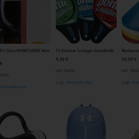
all 3-Stern AVANTGARDE 40m
TT-Zubehör Schläger-Einzelhülle
Markieru
9,99
€
29,99
€
0
€
inkl. MwSt.
inkl. MwS
 MwSt.
zzgl.
Versandkosten
zzgl.
Ver
.
Versandkosten