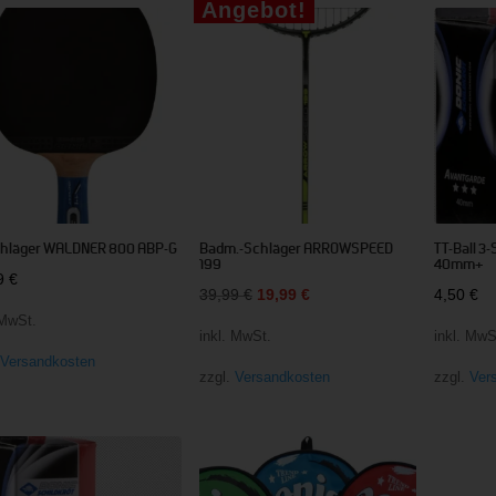
Angebot!
sortiert
chläger WALDNER 800 ABP-G
Badm.-Schläger ARROWSPEED
TT-Ball 3
199
40mm+
99
€
Ursprünglicher
Aktueller
39,99
€
19,99
€
4,50
€
 MwSt.
Preis
Preis
inkl. MwSt.
inkl. MwS
war:
ist:
.
Versandkosten
zzgl.
Versandkosten
zzgl.
Ver
39,99 €
19,99 €.