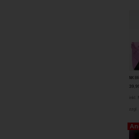
NK B
39,
inkl.
zzgl
An