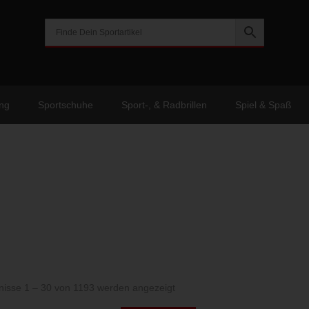
ng
Sportschuhe
Sport-, & Radbrillen
Spiel & Spaß
Nach
nisse 1 – 30 von 1193 werden angezeigt
Aktualität