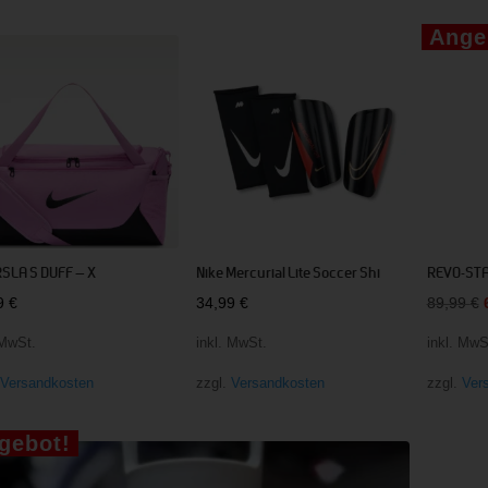
Ange
RSLA S DUFF – X
Nike Mercurial Lite Soccer Shi
REVO-STA
99
€
34,99
€
89,99
€
 MwSt.
inkl. MwSt.
inkl. MwS
.
Versandkosten
zzgl.
Versandkosten
zzgl.
Ver
gebot!