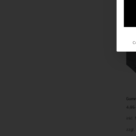
inkl.
zzgl
An
C
Gumm
4,9
inkl.
zzgl