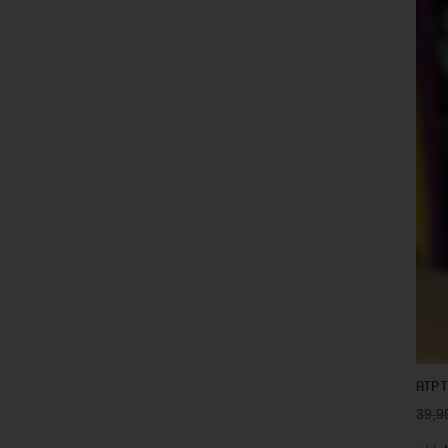
ATP 
39,