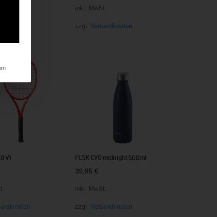
Preis
Preis
t.
inkl. MwSt.
war:
ist:
sandkosten
zzgl.
Versandkosten
15,99 €
9,90 €.
um
0 V1
FLSK EVO midnight 500ml
39,95
€
t.
inkl. MwSt.
sandkosten
zzgl.
Versandkosten