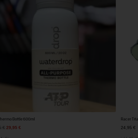
Thermo Bottle 600ml
Racer Tit
Ursprünglicher
Aktueller
95
€
29,95
€
24,95
€
Preis
Preis