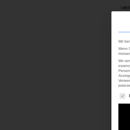
LINE
30,
inkl.
zzgl
Wir be
Wenn Si
müssen 
Wir ve
essenzi
Persone
Anzeig
Verwen
jederze
Es fol
UA Hu
35,