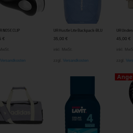
A NOSE CLIP
UA Hustle Lite Backpack-BLU
UA Undeni
95
€
35,00
€
45,00
€
 MwSt.
inkl. MwSt.
inkl. MwS
.
Versandkosten
zzgl.
Versandkosten
zzgl.
Ver
Ange