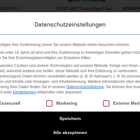
AR DUFFEL S
SPORT LAVIT Cooling Sport Toni –
NANOMAX
00
€
2,49
€
119,99
€
Datenschutzeinstellungen
 MwSt.
inkl. MwSt.
inkl. MwS
.
Versandkosten
zzgl.
Versandkosten
zzgl.
Ver
nötigen Ihre Zustimmung, bevor Sie unsere Website weiter besuchen können.
e unter 16 Jahre alt sind und Ihre Zustimmung zu freiwilligen Diensten geben möc
Ange
Sie Ihre Erziehungsberechtigten um Erlaubnis bitten.
rwenden Cookies und andere Technologien auf unserer Website. Einige von ihnen 
ell, während andere uns helfen, diese Website und Ihre Erfahrung zu verbessern.
nbezogene Daten können verarbeitet werden (z. B. IP-Adressen), z. B. für persona
en und Inhalte oder Anzeigen- und Inhaltsmessung.
Weitere Informationen über di
dung Ihrer Daten finden Sie in unserer
Datenschutzerklärung
.
Sie können Ihre Au
it unter
Einstellungen
widerrufen oder anpassen.
gt eine Liste der Service-Gruppen, für die eine Einwilligung erteilt we
Essenziell
Marketing
Externe Med
Speichern
stle Lite Backpack-PPL
LK ESSENTIAL BP
Bundesliga
Alle akzeptieren
00
€
23,00
€
15,99
€