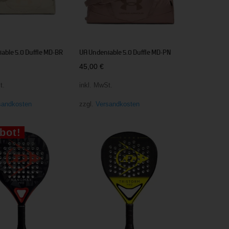
able 5.0 Duffle MD-BR
UA Undeniable 5.0 Duffle MD-PN
45,00
€
t.
inkl. MwSt.
sandkosten
zzgl.
Versandkosten
bot!