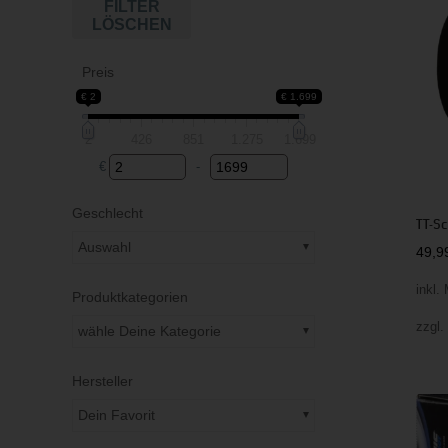
FILTER
LÖSCHEN
Preis
€ 2
€ 1.699
2
426
851
1.275
1.699
€
-
Minimum Price
Maximum Price
Geschlecht
TT-S
Auswahl
49,
inkl.
Produktkategorien
zzgl
wähle Deine Kategorie
Hersteller
Dein Favorit