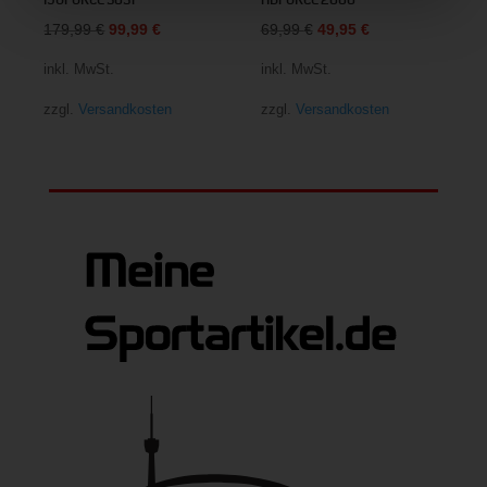
Ursprünglicher
Aktueller
Ursprünglicher
Aktueller
179,99
€
99,99
€
69,99
€
49,95
€
Preis
Preis
Preis
Preis
inkl. MwSt.
inkl. MwSt.
war:
ist:
war:
ist:
zzgl.
Versandkosten
zzgl.
Versandkosten
179,99 €
99,99 €.
69,99 €
49,95 €.