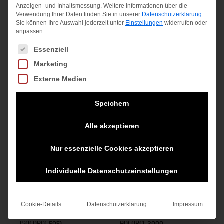
Anzeigen- und Inhaltsmessung.
Weitere Informationen über die
Verwendung Ihrer Daten finden Sie in unserer
Datenschutzerklärung
.
Badm.-Set Magic
ELI TEEN 63 Keine
24 NANOFLARE
Sie können Ihre Auswahl jederzeit unter
Einstellungen
widerrufen oder
Night LED
Farbe
Ursprünglicher
Aktuell
64,95
€
49,95
€
anpassen.
Ursprünglicher
Aktueller
39,99
€
29,99
€
18,99
€
Preis
Preis
Es folgt eine Liste der Service-Gruppen, für die eine Einwilligung
Essenziell
inkl. MwSt.
Preis
Preis
war:
ist:
inkl. MwSt.
inkl. MwSt.
war:
ist:
Marketing
zzgl.
64,95 €
49,95 €
zzgl.
zzgl.
39,99 €
29,99 €.
Externe Medien
Versandkosten
Versandkosten
Versandkosten
Speichern
Angebot!
Angebot!
Alle akzeptieren
Nur essenzielle Cookies akzeptieren
Individuelle Datenschutzeinstellungen
Cookie-Details
Datenschutzerklärung
Impressum
ISOFORCE 5051
ADFORCE 2000