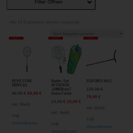
Filter Öffnen
Nach
Alle 14 Ergebnisse werden angezeigt
Aktualität
sortiert
Angebot!
Angebot!
Angebot!
REVO-STAR
Badm.-Set
ISOFORCE 951 C
DRIVE 83
ATTACKER
Ursprünglicher
139,99
€
JUNIOR im T
Ursprünglicher
Aktueller
89,99
€
69,99
€
Keine Farbe
Aktueller
Preis
79,99
€
Preis
Preis
Ursprünglicher
Aktueller
24,99
€
19,99
€
Preis
war:
inkl. MwSt.
inkl. MwSt.
war:
ist:
Preis
Preis
ist:
139,99 €
inkl. MwSt.
zzgl.
89,99 €
69,99 €.
war:
ist:
zzgl.
79,99 €.
Versandkosten
zzgl.
24,99 €
19,99 €.
Versandkosten
Versandkosten