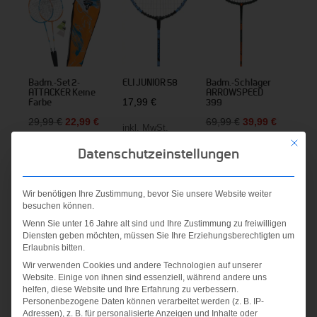
Badm.-Set 2-
ELI JUNIOR 58
Badm.-Schläger
ATTACKER Keine
ARROWSPEED
17,99
€
Farbe
399
Ursprünglicher
Aktueller
Ursprünglicher
Aktueller
29,99
€
22,99
€
69,99
€
39,99
€
inkl. MwSt.
Preis
Preis
Preis
Preis
Mit die
inkl. MwSt.
inkl. MwSt.
Datenschutzeinstellungen
zzgl.
war:
ist:
war:
ist:
Versandkosten
zzgl.
zzgl.
29,99 €
22,99 €.
69,99 €
39,99 €.
Versandkosten
Versandkosten
Wir benötigen Ihre Zustimmung, bevor Sie unsere Website weiter
besuchen können.
Wenn Sie unter 16 Jahre alt sind und Ihre Zustimmung zu freiwilligen
Diensten geben möchten, müssen Sie Ihre Erziehungsberechtigten um
Angebot!
Angebot!
Erlaubnis bitten.
Wir verwenden Cookies und andere Technologien auf unserer
Website. Einige von ihnen sind essenziell, während andere uns
helfen, diese Website und Ihre Erfahrung zu verbessern.
Personenbezogene Daten können verarbeitet werden (z. B. IP-
Adressen), z. B. für personalisierte Anzeigen und Inhalte oder