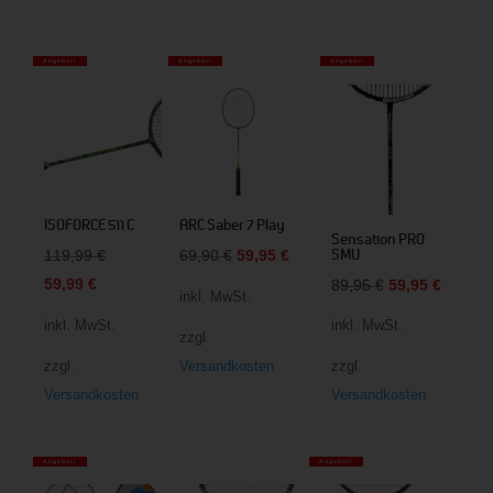
Angebot!
Angebot!
Angebot!
ISOFORCE 511 C
ARC Saber 7 Play
Sensation PRO
Ursprünglicher
Ursprünglicher
Aktueller
SMU
119,99
€
69,90
€
59,95
€
Aktueller
Preis
Preis
Preis
Ursprünglicher
Aktuell
59,99
€
89,95
€
59,95
€
inkl. MwSt.
Preis
war:
war:
ist:
Preis
Preis
inkl. MwSt.
inkl. MwSt.
zzgl.
ist:
119,99 €
69,90 €
59,95 €.
war:
ist:
zzgl.
Versandkosten
zzgl.
59,99 €.
89,95 €
59,95 €
Versandkosten
Versandkosten
Angebot!
Angebot!