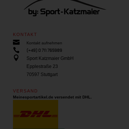
KONTAKT

Kontakt aufnehmen

(+49) 0 711 765989

Sport Katzmaier GmbH
Epplestraße 23
70597 Stuttgart
VERSAND
Meinesportartikel.de versendet mit DHL.