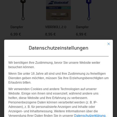
Dämpfer
VIBRAKILL 2.0
Dämpfer
6,99
€
8,95
€
6,99
€
Mit die
inkl. MwSt.
inkl. MwSt.
inkl. MwSt.
Datenschutzeinstellungen
zzgl.
zzgl.
zzgl.
Versandkosten
Versandkosten
Versandkosten
Wir benötigen Ihre Zustimmung, bevor Sie unsere Website weiter
besuchen können.
Wenn Sie unter 16 Jahre alt sind und Ihre Zustimmung zu freiwilligen
Diensten geben möchten, müssen Sie Ihre Erziehungsberechtigten um
Erlaubnis bitten.
Wir verwenden Cookies und andere Technologien auf unserer
Website. Einige von ihnen sind essenziell, während andere uns
helfen, diese Website und Ihre Erfahrung zu verbessern.
Personenbezogene Daten können verarbeitet werden (z. B. IP-
Adressen), z. B. für personalisierte Anzeigen und Inhalte oder
Anzeigen- und Inhaltsmessung.
Weitere Informationen über die
STRIKE DAMP
Dämpfer
Dämpfer
Verwendung Ihrer Daten finden Sie in unserer
Datenschutzerklärung
.