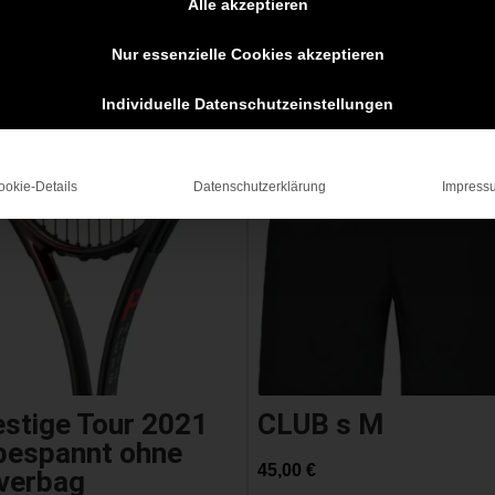
Alle akzeptieren
Nur essenzielle Cookies akzeptieren
Individuelle Datenschutzeinstellungen
ngebot!
ookie-Details
Datenschutzerklärung
Impress
estige Tour 2021
CLUB s M
bespannt ohne
45,00
€
verbag