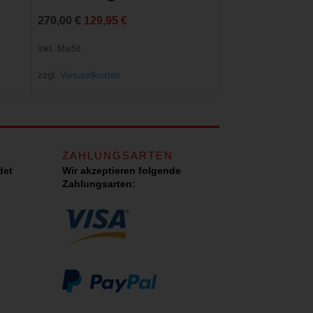
Ursprünglicher
Aktueller
270,00
€
129,95
€
Preis
Preis
inkl. MwSt.
war:
ist:
zzgl.
Versandkosten
270,00 €
129,95 €.
ZAHLUNGSARTEN
det
Wir akzeptieren folgende
Zahlungsarten: