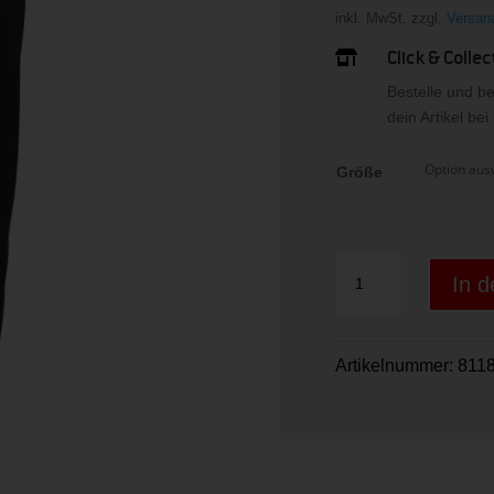
inkl. MwSt.
zzgl.
Versan
Click & Collec

Bestelle und b
dein Artikel be
Größe
CLUB
In 
ORIGINAL
Pants
Men
Artikelnummer:
811
Menge