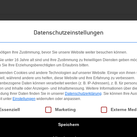
terstreicht den sportlichen Premium-Look der CLUB ORIGINAL
Datenschutzeinstellungen
t und lässt sich dank des Elastikbundes mit Kordelzug optimal
portieren. Rippenbündchen an den Beinabschlüsse runden den
nötigen Ihre Zustimmung, bevor Sie unsere Website weiter besuchen können.
Bund mit Tunnelzug ? Eingrifftaschen ? Rippenbündchen an de
e unter 16 Jahre alt sind und Ihre Zustimmung zu freiwilligen Diensten geben möc
Sie Ihre Erziehungsberechtigten um Erlaubnis bitten.
grifftaschen Rippenbündchen am Beinsaum HEAD Print am linke
rwenden Cookies und andere Technologien auf unserer Website. Einige von ihnen 
ell, während andere uns helfen, diese Website und Ihre Erfahrung zu verbessern.
nbezogene Daten können verarbeitet werden (z. B. IP-Adressen), z. B. für persona
en und Inhalte oder Anzeigen- und Inhaltsmessung.
Weitere Informationen über di
dung Ihrer Daten finden Sie in unserer
Datenschutzerklärung
.
Sie können Ihre Au
it unter
Einstellungen
widerrufen oder anpassen.
lyester French Terry
gt eine Liste der Service-Gruppen, für die eine Einwilligung erteilt we
Essenziell
Marketing
Externe Med
% elastance (spandex) 1x1 rib
stance (spandex) single jersey with wicking (pocket)
Speichern