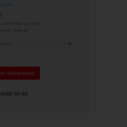
dkosten
t
ezahle Online und hole
i uns im Shop ab.
den Warenkorb
845/BK BK-BK