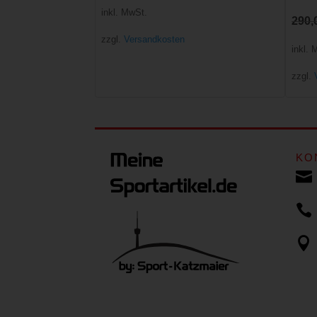
Preis
Preis
inkl. MwSt.
290,
war:
ist:
zzgl.
Versandkosten
inkl. 
18,00 €
14,95 €.
zzgl.
KO


