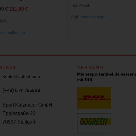
inkl. MwSt.
Ursprünglicher
Aktueller
00
€
211,00
€
zzgl.
Versandkosten
Preis
Preis
MwSt.
war:
ist:
Versandkosten
290,00 €
211,00 €.
NTAKT
VERSAND
Meinesportartikel.de versen
Kontakt aufnehmen
mit DHL.
(+49) 0 711 765989
Sport Katzmaier GmbH
Epplestraße 23
70597 Stuttgart