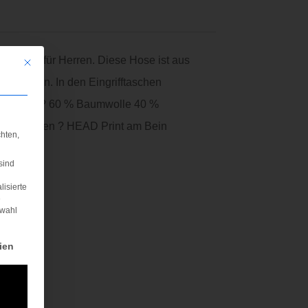
 PANTS für Herren. Diese Hose ist aus
Mit diesem Button wird der Dialog geschlossen. Seine Funktionalität ist iden
 anpassen. In den Eingrifftaschen
 Look ab. ? 60 % Baumwolle 40 %
n Beinsäumen ? HEAD Print am Bein
hten,
n Bein
sind
lisierte
e
swahl
rden kann. Die erste Service-Gruppe ist essenziell und kann nicht abgewä
ien