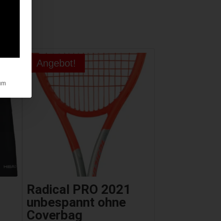
Angebot!
um
Radical PRO 2021
unbespannt ohne
Coverbag