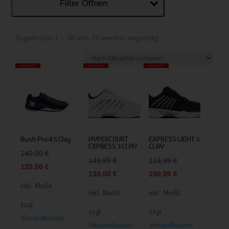
Filter Öffnen
Nach
Ergebnisse 1 – 30 von 72 werden angezeigt
Aktualität
sortiert
Angebot!
Angebot!
Angebot!
Rush Pro 4.5 Clay
HYPERCOURT
EXPRESS LIGHT 3
EXPRESS 3 CLAY
CLAY
Ursprünglicher
140,00
€
Ursprünglicher
Ursprünglicher
149,99
€
119,99
€
Preis
Aktueller
120,00
€
Preis
Aktueller
Preis
Aktueller
130,00
€
100,00
€
war:
Preis
inkl. MwSt.
war:
Preis
war:
Preis
140,00 €
ist:
inkl. MwSt.
inkl. MwSt.
149,99 €
ist:
119,99 €
ist:
zzgl.
120,00 €.
zzgl.
zzgl.
130,00 €.
100,00 €.
Versandkosten
Versandkosten
Versandkosten