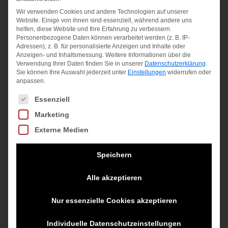
war:
Preis
war:
Preis
war:
Preis
Wir verwenden Cookies und andere Technologien auf unserer
inkl. MwSt.
inkl. MwSt.
inkl. MwSt.
Website. Einige von ihnen sind essenziell, während andere uns
160,00 €
ist:
160,00 €
ist:
220,00 €
ist:
helfen, diese Website und Ihre Erfahrung zu verbessern.
zzgl.
zzgl.
zzgl.
140,00 €.
140,00 €.
200,00 €.
Personenbezogene Daten können verarbeitet werden (z. B. IP-
Adressen), z. B. für personalisierte Anzeigen und Inhalte oder
Versandkosten
Versandkosten
Versandkosten
Anzeigen- und Inhaltsmessung.
Weitere Informationen über die
Verwendung Ihrer Daten finden Sie in unserer
Datenschutzerklärung
.
Sie können Ihre Auswahl jederzeit unter
Einstellungen
widerrufen oder
anpassen.
Angebot!
Angebot!
Angebot!
Es folgt eine Liste der Service-Gruppen, für die eine Einwilligung
Essenziell
Marketing
Externe Medien
Nike Vapor Pro 3
GAME FF
GEL-RESOLUTION
Speichern
Men“s Clay Co
CLAY/OC
X CLAY
Ursprünglicher
Ursprünglicher
Aktueller
Ursprünglicher
129,99
€
90,00
€
65,00
€
160,00
€
Alle akzeptieren
Preis
Aktueller
Preis
Preis
Preis
Aktueller
110,00
€
140,00
€
inkl. MwSt.
Nur essenzielle Cookies akzeptieren
war:
Preis
war:
ist:
war:
Preis
inkl. MwSt.
inkl. MwSt.
zzgl.
129,99 €
ist:
90,00 €
65,00 €.
160,00 €
ist:
Individuelle Datenschutzeinstellungen
zzgl.
Versandkosten
zzgl.
110,00 €.
140,00 €.