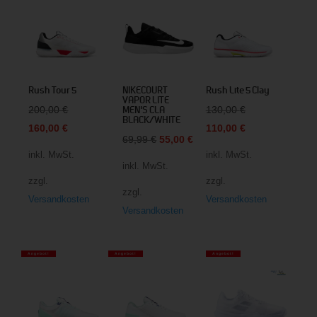
Rush Tour 5
NIKECOURT
Rush Lite 5 Clay
VAPOR LITE
Ursprünglicher
Ursprünglicher
200,00
€
130,00
€
MEN'S CLA
BLACK/WHITE
Preis
Aktueller
Preis
Aktueller
160,00
€
110,00
€
Ursprünglicher
Aktueller
69,99
€
55,00
€
war:
Preis
war:
Preis
inkl. MwSt.
inkl. MwSt.
Preis
Preis
200,00 €
ist:
130,00 €
ist:
inkl. MwSt.
war:
ist:
zzgl.
zzgl.
160,00 €.
110,00 €.
zzgl.
69,99 €
55,00 €.
Versandkosten
Versandkosten
Versandkosten
Angebot!
Angebot!
Angebot!