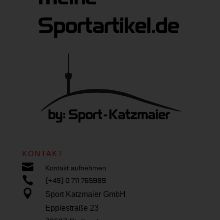
KONTAKT

Kontakt aufnehmen

(+49) 0 711 765989

Sport Katzmaier GmbH
Epplestraße 23