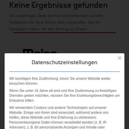
Keine Ergebnisse gefunden
Die angefragte Seite konnte nicht gefunden werden.
Verfeinern Sie Ihre Suche oder verwenden Sie die
Navigation oben, um den Beitrag zu finden.
Mit die
Datenschutzeinstellungen
Wir benötigen Ihre Zustimmung, bevor Sie unsere Website weiter
besuchen können.
Wenn Sie unter 16 Jahre alt sind und Ihre Zustimmung zu freiwilligen
Diensten geben möchten, müssen Sie Ihre Erziehungsberechtigten um
Erlaubnis bitten.
Wir verwenden Cookies und andere Technologien auf unserer
Website. Einige von ihnen sind essenziell, während andere uns
helfen, diese Website und Ihre Erfahrung zu verbessern.
Personenbezogene Daten können verarbeitet werden (z. B. IP-
Adressen), z. B. für personalisierte Anzeigen und Inhalte oder