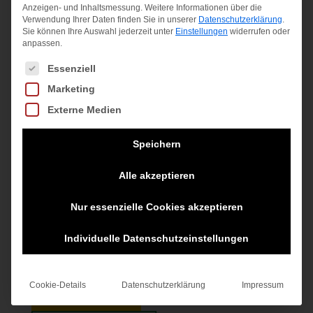
Anzeigen- und Inhaltsmessung.
Weitere Informationen über die
Verwendung Ihrer Daten finden Sie in unserer
Datenschutzerklärung
.
Sie können Ihre Auswahl jederzeit unter
Einstellungen
widerrufen oder
KONTAKT
anpassen.

Kontakt aufnehmen
Es folgt eine Liste der Service-Gruppen, für die eine Einwilligung
Essenziell
Marketing

(+49) 0 711 765989
Externe Medien

Sport Katzmaier GmbH
Speichern
Epplestraße 23
70597 Stuttgart
Alle akzeptieren
Nur essenzielle Cookies akzeptieren
VERSAND
Meinesportartikel.de versendet mit DHL.
Individuelle Datenschutzeinstellungen
Cookie-Details
Datenschutzerklärung
Impressum