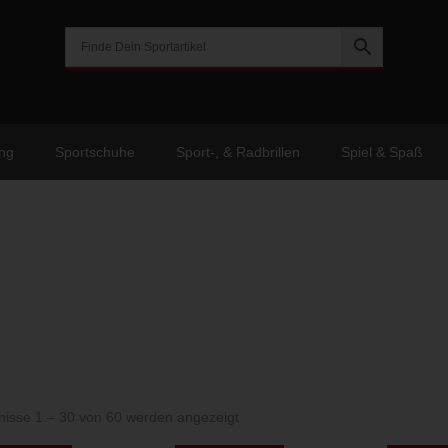
ng
Sportschuhe
Sport-, & Radbrillen
Spiel & Spaß
Nach
nisse 1 – 30 von 60 werden angezeigt
Aktualität