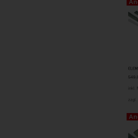
An
ELEME
549
inkl.
zzgl
An