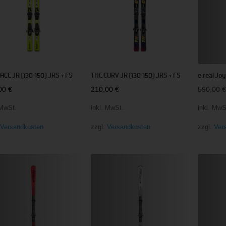
ACE JR (130-150) JRS + FS
THE CURV JR (130-150) JRS + FS
e.real Jo
,00
€
210,00
€
590,00
€
 MwSt.
inkl. MwSt.
inkl. MwS
.
Versandkosten
zzgl.
Versandkosten
zzgl.
Ver