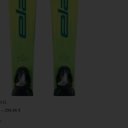
S EL
–
299,95
€
t.