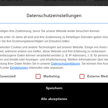
9,00
€
260,00
€
1.439,0
Datenschutzeinstellungen
 MwSt.
inkl. MwSt.
inkl. MwS
.
Versandkosten
zzgl.
Versandkosten
zzgl.
Ver
nötigen Ihre Zustimmung, bevor Sie unsere Website weiter besuchen können.
Ange
e unter 16 Jahre alt sind und Ihre Zustimmung zu freiwilligen Diensten geben möc
Sie Ihre Erziehungsberechtigten um Erlaubnis bitten.
rwenden Cookies und andere Technologien auf unserer Website. Einige von ihnen 
ell, während andere uns helfen, diese Website und Ihre Erfahrung zu verbessern.
nbezogene Daten können verarbeitet werden (z. B. IP-Adressen), z. B. für persona
en und Inhalte oder Anzeigen- und Inhaltsmessung.
Weitere Informationen über di
dung Ihrer Daten finden Sie in unserer
Datenschutzerklärung
.
Sie können Ihre Au
it unter
Einstellungen
widerrufen oder anpassen.
gt eine Liste der Service-Gruppen, für die eine Einwilligung erteilt we
Essenziell
Marketing
Externe Med
Speichern
asy + JRS 7.5 GW CA
Supershape Team Easy + JRS 7.5
THE CURV 
,00
€
230,00
€
650,00
€
Alle akzeptieren
 MwSt.
inkl. MwSt.
inkl. MwS