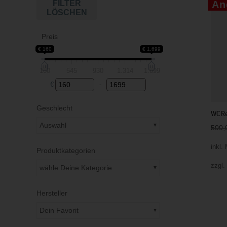
FILTER
An
LÖSCHEN
Preis
€ 160
€ 1.699
160
545
930
1.314
1.699
€
-
Minimum Price
Maximum Price
Geschlecht
WC Re
Auswahl
500
inkl.
Produktkategorien
zzgl
wähle Deine Kategorie
Hersteller
Dein Favorit