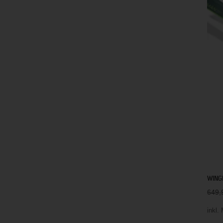
WINGM
649
inkl.