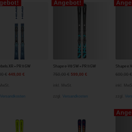
gebot!
Angebot!
Ange
sortiert
bels XR + PR 11 GW
Shape e-V8 SW + PR 11 GW
Shape e.V
Ursprünglicher
Aktueller
Ursprünglicher
Aktueller
,00
€
449,00
€
750,00
€
599,00
€
600,00
€
Preis
Preis
Preis
Preis
 MwSt.
inkl. MwSt.
inkl. MwS
war:
ist:
war:
ist:
.
Versandkosten
zzgl.
Versandkosten
zzgl.
Ver
500,00 €
449,00 €.
750,00 €
599,00 €.
Ange