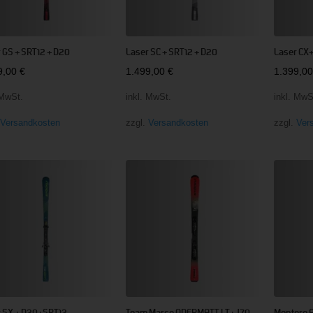
 GS + SRT12 + D20
Laser SC + SRT12 + D20
Laser CX
9,00
€
1.499,00
€
1.399,0
 MwSt.
inkl. MwSt.
inkl. MwS
.
Versandkosten
zzgl.
Versandkosten
zzgl.
Ver
r SX + D20+SRT12
Team Marco ODERMATT LT+J70
Montero A