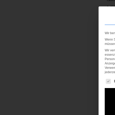
1.49
inkl.
zzgl
Wir be
Wenn Si
müssen 
Wir ve
essenzi
Persone
Anzeig
Verwen
jederze
Es fol
Joy E
230
inkl.