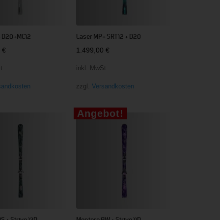
+ D20+MC12
Laser MP+ SRT12 + D20
0
€
1.499,00
€
t.
inkl. MwSt.
sandkosten
zzgl.
Versandkosten
Angebot!
S + Strive 13D
Montero AW + Strive 11D