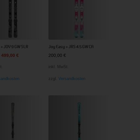
y + JOY 9 GW SLR
Joy Easy + JRS 4.5 GW CA
Ursprünglicher
Aktueller
499,00
€
200,00
€
Preis
Preis
t.
inkl. MwSt.
war:
ist:
sandkosten
zzgl.
Versandkosten
590,00 €
499,00 €.