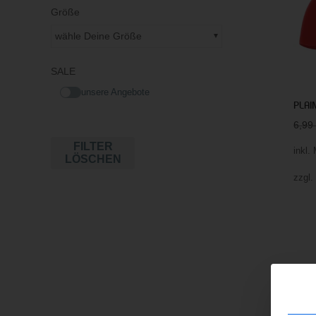
Größe
wähle Deine Größe
SALE
unsere Angebote
PLAI
6,9
FILTER
inkl.
LÖSCHEN
zzgl