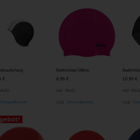
sortiert
ihaube lang
Bademütze Silikon
Bademütz
95
€
6,95
€
10,95
€
 MwSt.
inkl. MwSt.
inkl. MwS
.
Versandkosten
zzgl.
Versandkosten
zzgl.
Ver
gebot!