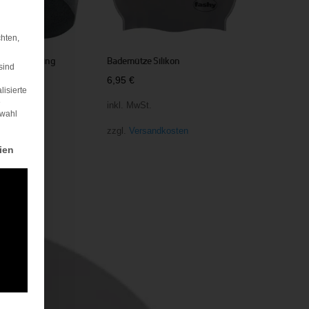
hten,
ube Recycling
Bademütze Silikon
sind
6,95
€
lisierte
e
t.
inkl. MwSt.
swahl
sandkosten
zzgl.
Versandkosten
rden kann. Die erste Service-Gruppe ist essenziell und kann nicht abgewä
ien