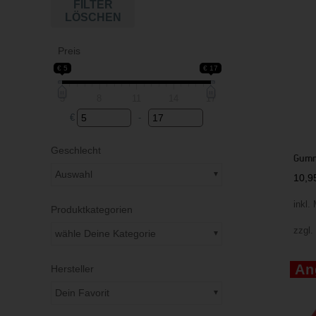
FILTER
LÖSCHEN
Preis
€ 5
€ 17
5
8
11
14
17
€
-
Minimum Price
Maximum Price
Geschlecht
Gumm
Auswahl
10,
inkl.
Produktkategorien
zzgl
wähle Deine Kategorie
An
Hersteller
Dein Favorit