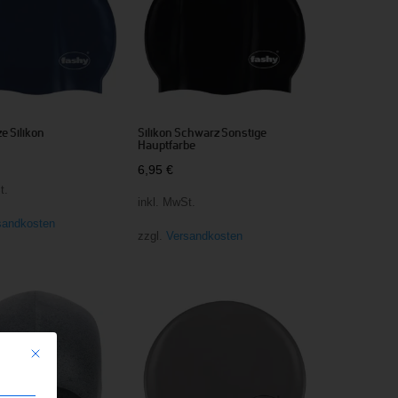
 Silikon
Silikon Schwarz Sonstige
Hauptfarbe
6,95
€
t.
inkl. MwSt.
sandkosten
zzgl.
Versandkosten
Mit diesem Button wird der Dialog geschlossen. Seine Funktionalität ist iden