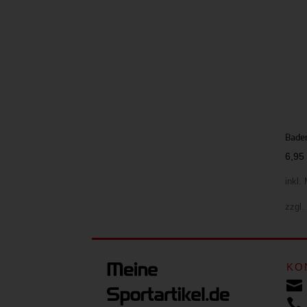
Badem
6,9
inkl.
zzgl
KO

