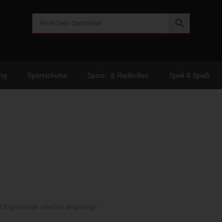
ng
Sportschuhe
Sport-, & Radbrillen
Spiel & Spaß
Nach
13 Ergebnisse werden angezeigt
Aktualität