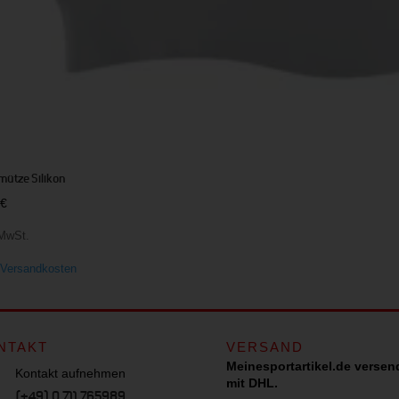
ütze Silikon
5
€
 MwSt.
.
Versandkosten
NTAKT
VERSAND
Meinesportartikel.de versen
Kontakt aufnehmen
mit DHL.
(+49) 0 711 765989