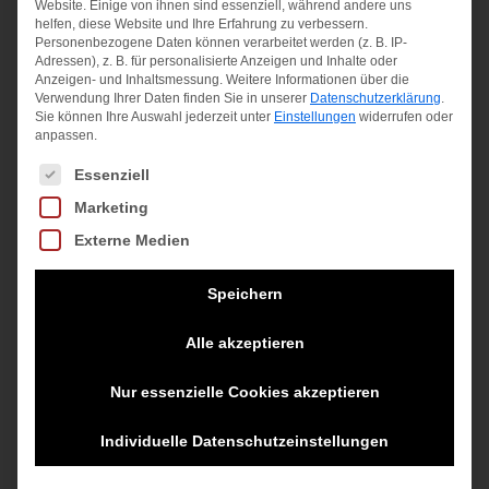
Website. Einige von ihnen sind essenziell, während andere uns
helfen, diese Website und Ihre Erfahrung zu verbessern.
Personenbezogene Daten können verarbeitet werden (z. B. IP-
Adressen), z. B. für personalisierte Anzeigen und Inhalte oder
Angebot!
Anzeigen- und Inhaltsmessung.
Weitere Informationen über die
Verwendung Ihrer Daten finden Sie in unserer
Datenschutzerklärung
.
Sie können Ihre Auswahl jederzeit unter
Einstellungen
widerrufen oder
anpassen.
Es folgt eine Liste der Service-Gruppen, für die eine Einwilligung
Essenziell
Marketing
Externe Medien
Speichern
Alle akzeptieren
Nur essenzielle Cookies akzeptieren
Individuelle Datenschutzeinstellungen
G NK DRY SHORT
BLACK/HTR/WHITE