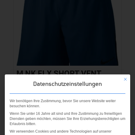
M NK FLX SHORT VENT
BINARY
Mit die
Datenschutzeinstellungen
BLUE/BLACK/BLACK
Wir benötigen Ihre Zustimmung, bevor Sie unsere Website weiter
40,00
€
besuchen können.
Wenn Sie unter 16 Jahre alt sind und Ihre Zustimmung zu freiwilligen
inkl. MwSt.
Diensten geben möchten, müssen Sie Ihre Erziehungsberechtigten um
Erlaubnis bitten.
zzgl.
Versandkosten
Wir verwenden Cookies und andere Technologien auf unserer