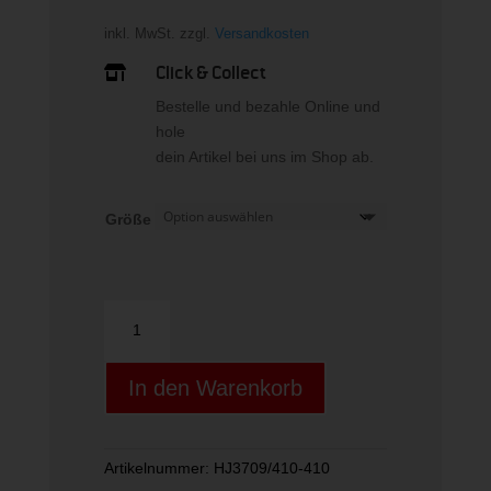
inkl. MwSt.
zzgl.
Versandkosten
Click & Collect

Bestelle und bezahle Online und
hole
dein Artikel bei uns im Shop ab.
Größe
K
NK
DF
In den Warenkorb
MULTI
FLC
SHORT
LOVE
Artikelnummer:
HJ3709/410-410
Menge