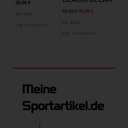
25,00
€
Ursprünglicher
Aktueller
50,00
€
40,00
€
inkl. MwSt.
Preis
Preis
inkl. MwSt.
zzgl.
Versandkosten
war:
ist:
zzgl.
Versandkosten
50,00 €
40,00 €.