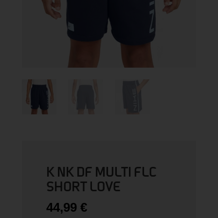
K NK DF MULTI FLC
SHORT LOVE
44,99
€