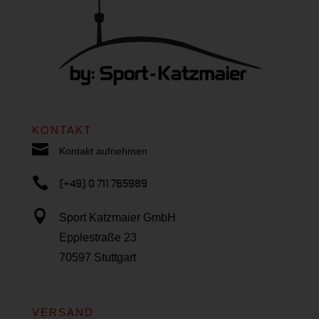
KONTAKT

Kontakt aufnehmen

(+49) 0 711 765989

Sport Katzmaier GmbH
Epplestraße 23
70597 Stuttgart
VERSAND