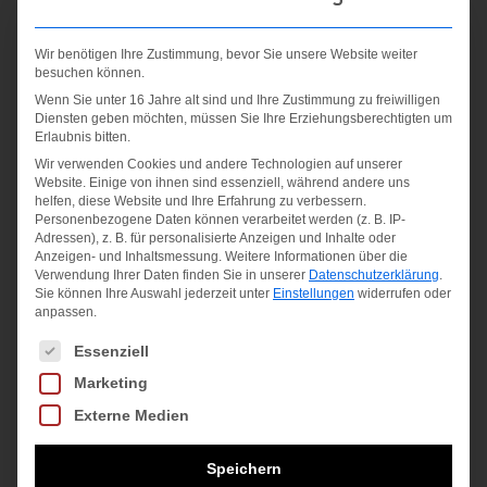
3.000 g/m²/24 h
rutschfester Schneefang, Saum und Kapuze
Wir benötigen Ihre Zustimmung, bevor Sie unsere Website weiter
regulierbar
besuchen können.
Seitentaschen, Brust-, Innen- und
Wenn Sie unter 16 Jahre alt sind und Ihre Zustimmung zu freiwilligen
Skipasstasche
Diensten geben möchten, müssen Sie Ihre Erziehungsberechtigten um
Erlaubnis bitten.
verdeckter Zipper mit Kinnschutz
Wir verwenden Cookies und andere Technologien auf unserer
Website. Einige von ihnen sind essenziell, während andere uns
Material:
helfen, diese Website und Ihre Erfahrung zu verbessern.
Oberstoff: 100% Polyester, Futter: 100%
Personenbezogene Daten können verarbeitet werden (z. B. IP-
Adressen), z. B. für personalisierte Anzeigen und Inhalte oder
Polyester, Füllung: 100% Polyester
Anzeigen- und Inhaltsmessung.
Weitere Informationen über die
Verwendung Ihrer Daten finden Sie in unserer
Datenschutzerklärung
.
Sie können Ihre Auswahl jederzeit unter
Einstellungen
widerrufen oder
anpassen.
Ähnliche Produkte
Es folgt eine Liste der Service-Gruppen, für die eine Einwilligung
Essenziell
Marketing
Angebot!
Externe Medien
Speichern