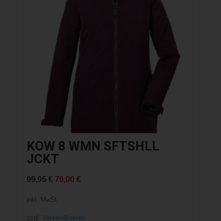
KOW 8 WMN SFTSHLL
JCKT
Ursprünglicher
Aktueller
99,95
€
79,00
€
Preis
Preis
inkl. MwSt.
war:
ist:
zzgl.
Versandkosten