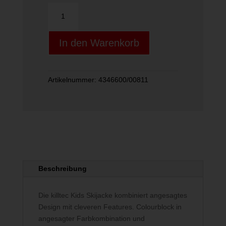
KSW
200
BYS
In den Warenkorb
SKI
JCKT
Menge
Artikelnummer:
4346600/00811
Beschreibung
Die killtec Kids Skijacke kombiniert angesagtes
Design mit cleveren Features. Colourblock in
angesagter Farbkombination und