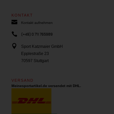
KONTAKT

Kontakt aufnehmen

(+49) 0 711 765989

Sport Katzmaier GmbH
Epplestraße 23
70597 Stuttgart
VERSAND
Meinesportartikel.de versendet mit DHL.