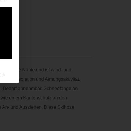
rschweißte Nähte und ist wind- und
um
ischen Isolation und Atmungsaktivität.
d bei Bedarf abnehmbar. Schneefänge an
sowie einem Kantenschutz an den
s An- und Ausziehen. Diese Skihose