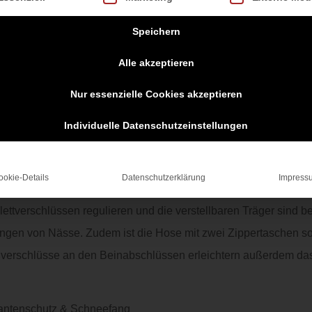
Speichern
Alle akzeptieren
Nur essenzielle Cookies akzeptieren
Individuelle Datenschutzeinstellungen
 Wintersportvergnügen keine Grenzen gesetzt. Die Hose hat ve
ookie-Details
Datenschutzerklärung
Impress
10.000 mm. Die Beschichtung sorgt für einen guten Ausgleich zw
n Klettverschlüssen regulieren und die verstellbaren Träger sin
ngen von Nässe. Zudem ist die Hose mit zwei Zippertaschen 
ßverschlüsse an den Beinabschlüssen erleichtern außerdem da
antenschutz & Schneefang