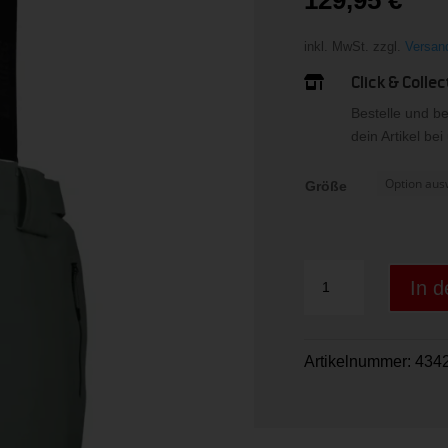
inkl. MwSt.
zzgl.
Versan
Click & Collec

Bestelle und b
dein Artikel be
Größe
KSW
In 
249
WMN
SKI
Artikelnummer:
434
PNTS_ERIELLE
Menge