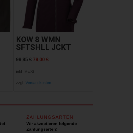
KOW 8 WMN
SFTSHLL JCKT
Ursprünglicher
Aktueller
99,95
€
79,00
€
Preis
Preis
inkl. MwSt.
war:
ist:
zzgl.
Versandkosten
99,95 €
79,00 €.
ZAHLUNGSARTEN
det
Wir akzeptieren folgende
Zahlungsarten: