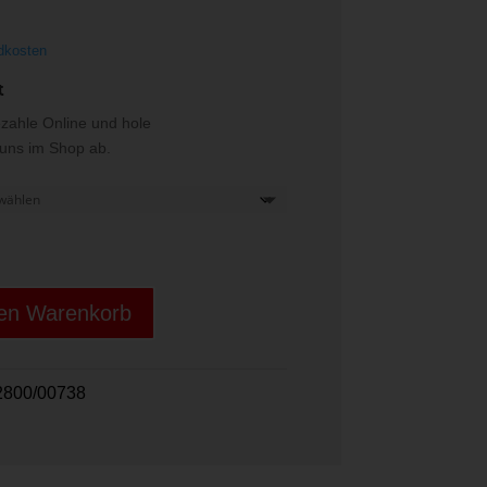
dkosten
t
ezahle Online und hole
i uns im Shop ab.
den Warenkorb
2800/00738