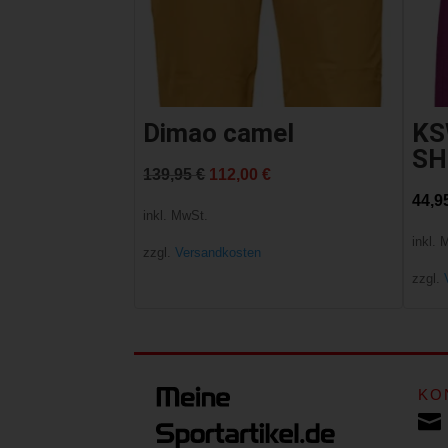
Dimao camel
KS
SH
Ursprünglicher
Aktueller
139,95
€
112,00
€
44,9
Preis
Preis
inkl. MwSt.
war:
ist:
inkl. 
zzgl.
Versandkosten
139,95 €
112,00 €.
zzgl.
KO
