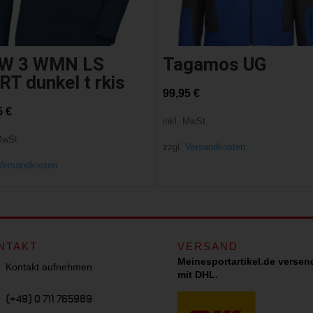
W 3 WMN LS
Tagamos UG
RT dunkel t rkis
99,95
€
5
€
inkl. MwSt.
MwSt.
zzgl.
Versandkosten
Versandkosten
NTAKT
VERSAND
Meinesportartikel.de versen
Kontakt aufnehmen
mit DHL.
(+49) 0 711 765989