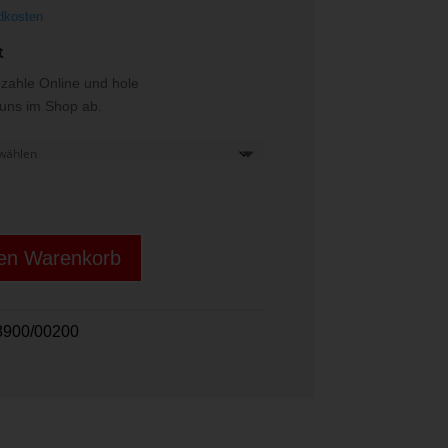
dkosten
t
ezahle Online und hole
i uns im Shop ab.
den Warenkorb
3900/00200