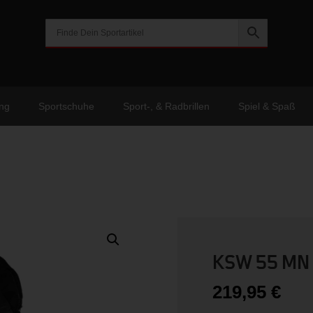
ng
Sportschuhe
Sport-, & Radbrillen
Spiel & Spaß
KSW 55 MN 
219,95
€