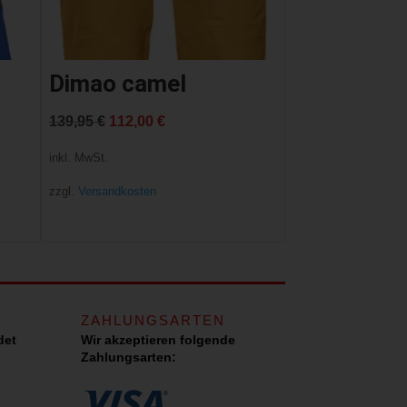
Dimao camel
Ursprünglicher
Aktueller
139,95
€
112,00
€
Preis
Preis
inkl. MwSt.
war:
ist:
zzgl.
Versandkosten
139,95 €
112,00 €.
ZAHLUNGSARTEN
det
Wir akzeptieren folgende
Zahlungsarten: