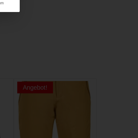
um
Angebot!