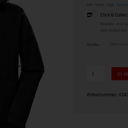
inkl. MwSt.
zzgl.
Versan
Click & Collec

Bestelle und b
dein Artikel be
Größe
KSW
In 
55
MN
SKI
Artikelnummer:
434
JCKT
Menge