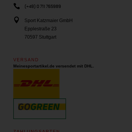

(+49) 0 711 765989

Sport Katzmaier GmbH
Epplestraße 23
70597 Stuttgart
VERSAND
Meinesportartikel.de versendet mit DHL.
ZAHLUNGSARTEN