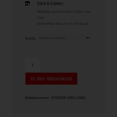
Click & Collect

Bestelle und bezahle Online und
hole
dein Artikel bei uns im Shop ab.
Größe
LA-
LONG
SLEEVES
In den Warenkorb
T-
SHIRT
Menge
Artikelnummer:
3Y06256 U901-U901