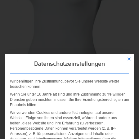
Mit die
Datenschutzeinstellungen
NIKE PRO COOL SHORT
Wir benötigen Ihre Zustimmung, bevor Sie unsere Website weiter
besuchen können.
SLEEVE WHITE/BLACK
Wenn Sie unter 16 Jahre alt sind und Ihre Zustimmung zu freiwilligen
Diensten geben möchten, müssen Sie Ihre Erziehungsberechtigten um
Ursprünglicher
Aktueller
28,00
€
19,00
€
Erlaubnis bitten.
Preis
Preis
Wir verwenden Cookies und andere Technologien auf unserer
inkl. MwSt.
Website. Einige von ihnen sind essenziell, während andere uns
war:
ist:
helfen, diese Website und Ihre Erfahrung zu verbessern.
zzgl.
Versandkosten
Personenbezogene Daten können verarbeitet werden (z. B. IP-
28,00 €
19,00 €.
Adressen), z. B. für personalisierte Anzeigen und Inhalte oder
Anzeigen- und Inhaltsmessung.
Weitere Informationen über die