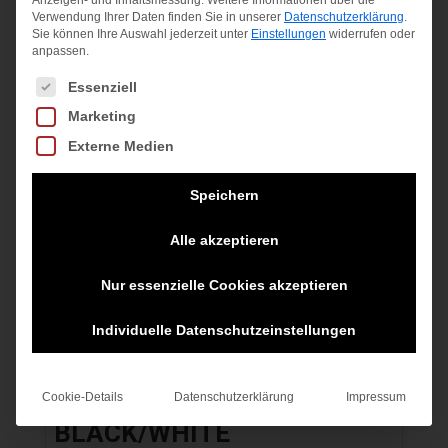
Verwendung Ihrer Daten finden Sie in unserer
Datenschutzerklärung
.
Sie können Ihre Auswahl jederzeit unter
Einstellungen
widerrufen oder
anpassen.
Angebot!
Es folgt eine Liste der Service-Gruppen, für die eine Einwilligung
Essenziell
Marketing
Externe Medien
Speichern
Alle akzeptieren
Nur essenzielle Cookies akzeptieren
Individuelle Datenschutzeinstellungen
Cookie-Details
Datenschutzerklärung
Impressum
B NP TOP LS COMP
BLACK/WHITE