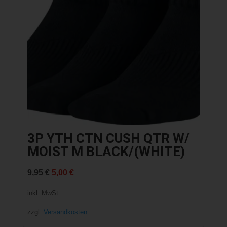
3P YTH CTN CUSH QTR W/
MOIST M BLACK/(WHITE)
Ursprünglicher
Aktueller
9,95
€
5,00
€
Preis
Preis
inkl. MwSt.
war:
ist:
zzgl.
Versandkosten
9,95 €
5,00 €.