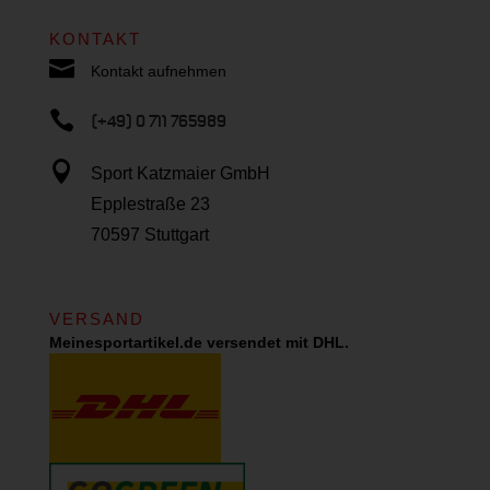
KONTAKT

Kontakt aufnehmen

(+49) 0 711 765989

Sport Katzmaier GmbH
Epplestraße 23
70597 Stuttgart
VERSAND
Meinesportartikel.de versendet mit DHL.