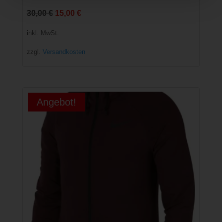
Ursprünglicher
Aktueller
30,00
€
15,00
€
Preis
Preis
inkl. MwSt.
war:
ist:
zzgl.
Versandkosten
30,00 €
15,00 €.
Angebot!