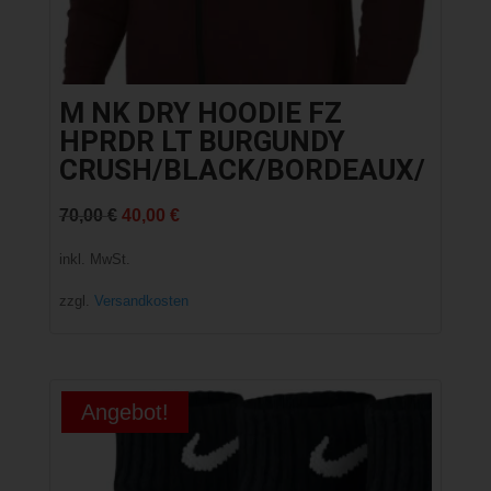
M NK DRY HOODIE FZ
HPRDR LT BURGUNDY
CRUSH/BLACK/BORDEAUX/
Ursprünglicher
Aktueller
70,00
€
40,00
€
Preis
Preis
inkl. MwSt.
war:
ist:
zzgl.
Versandkosten
70,00 €
40,00 €.
Angebot!