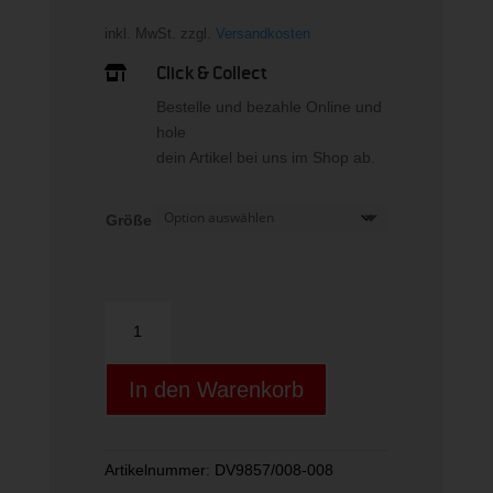
inkl. MwSt.
zzgl.
Versandkosten
Click & Collect

Bestelle und bezahle Online und
hole
dein Artikel bei uns im Shop ab.
Größe
M
NK
DF
In den Warenkorb
FORM
7IN
UL
SHORT
Artikelnummer:
DV9857/008-008
Menge