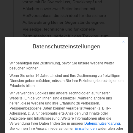
vorne mit Reißverschluss, Druckknopf und
Häkchen sowie zwei Seitentaschen mit
Reißverschluss, die sich ideal für die sichere
Aufbewahrung kleiner Gegenstände eignen.
Vielseitige, technische und funktionelle
Bermudashorts, perfekt für das Trekking, zum
Mit die
Wandern oder für dynamische
Datenschutzeinstellungen
Outdooraktivitäten an besonders heißen
Tagen.
Wir benötigen Ihre Zustimmung, bevor Sie unsere Website weiter
Material:
besuchen können.
90% POLYAMID 10% ELASTHAN.
Wenn Sie unter 16 Jahre alt sind und Ihre Zustimmung zu freiwilligen
Diensten geben möchten, müssen Sie Ihre Erziehungsberechtigten um
Erlaubnis bitten.
Wir verwenden Cookies und andere Technologien auf unserer
Ähnliche Produkte
Website. Einige von ihnen sind essenziell, während andere uns
helfen, diese Website und Ihre Erfahrung zu verbessern.
Personenbezogene Daten können verarbeitet werden (z. B. IP-
Adressen), z. B. für personalisierte Anzeigen und Inhalte oder
Anzeigen- und Inhaltsmessung.
Weitere Informationen über die
Verwendung Ihrer Daten finden Sie in unserer
Datenschutzerklärung
.
Sie können Ihre Auswahl jederzeit unter
Einstellungen
widerrufen oder