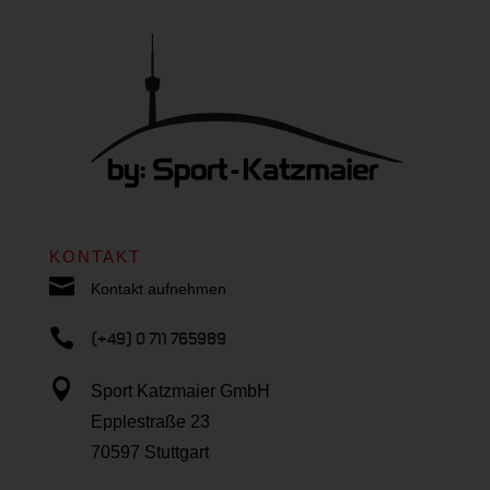
KONTAKT

Kontakt aufnehmen

(+49) 0 711 765989

Sport Katzmaier GmbH
Epplestraße 23
70597 Stuttgart