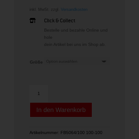
inkl. MwSt.
zzgl.
Versandkosten
Click & Collect

Bestelle und bezahle Online und
hole
dein Artikel bei uns im Shop ab.
Größe
Nike
Dri-
FIT
In den Warenkorb
Club
Kids"
Unstru
Menge
Artikelnummer:
FB5064/100 100-100