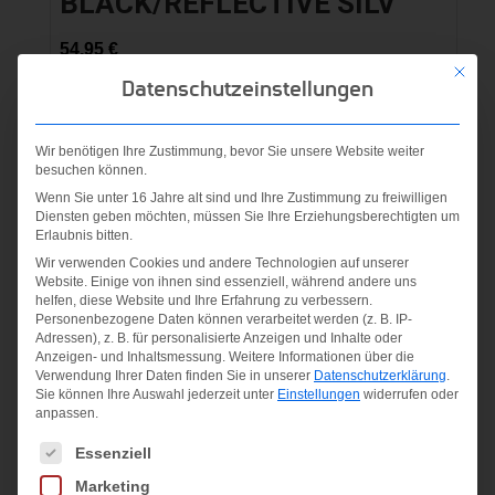
BLACK/REFLECTIVE SILV
54,95
€
Mit die
Datenschutzeinstellungen
inkl. MwSt.
zzgl.
Versandkosten
Wir benötigen Ihre Zustimmung, bevor Sie unsere Website weiter
besuchen können.
Wenn Sie unter 16 Jahre alt sind und Ihre Zustimmung zu freiwilligen
Diensten geben möchten, müssen Sie Ihre Erziehungsberechtigten um
Erlaubnis bitten.
Angebot!
Wir verwenden Cookies und andere Technologien auf unserer
Website. Einige von ihnen sind essenziell, während andere uns
helfen, diese Website und Ihre Erfahrung zu verbessern.
Personenbezogene Daten können verarbeitet werden (z. B. IP-
Adressen), z. B. für personalisierte Anzeigen und Inhalte oder
Anzeigen- und Inhaltsmessung.
Weitere Informationen über die
Verwendung Ihrer Daten finden Sie in unserer
Datenschutzerklärung
.
Sie können Ihre Auswahl jederzeit unter
Einstellungen
widerrufen oder
anpassen.
Es folgt eine Liste der Service-Gruppen, für die eine Einwilligung
Essenziell
Marketing