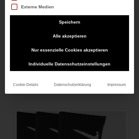
Externe Medien
Speichern
Alle akzeptieren
G NK DRY SHORT
BLACK/HTR/WHITE
Nur essenzielle Cookies akzeptieren
Ursprünglicher
Aktueller
25,00
€
12,50
€
Individuelle Datenschutzeinstellungen
Preis
Preis
inkl. MwSt.
war:
ist:
Cookie-Details
Datenschutzerklärung
Impressum
zzgl.
Versandkosten
25,00 €
12,50 €.