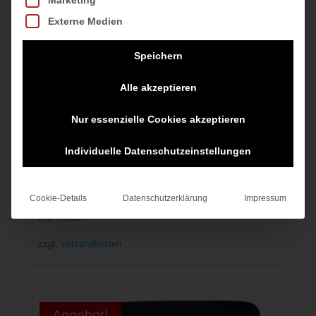
Marketing
Externe Medien
Speichern
Alle akzeptieren
Nur essenzielle Cookies akzeptieren
Individuelle Datenschutzeinstellungen
W NP CPRI schwarz-weiss
35,00
€
Cookie-Details
Datenschutzerklärung
Impressum
inkl. MwSt.
zzgl.
Versandkosten
Angebot!