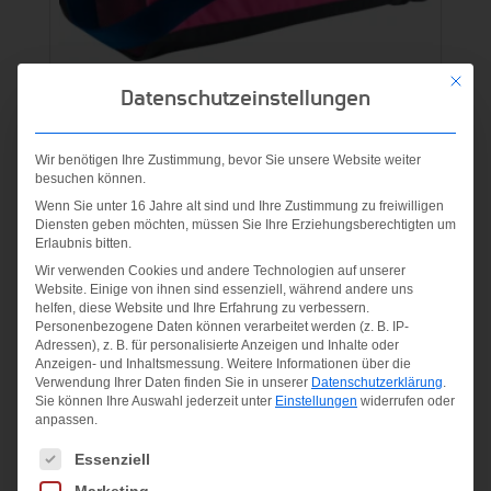
Mit die
NIKE VARSITY DUFFEL PINK
Datenschutzeinstellungen
POW/POLAR/(DPRYLB)
Wir benötigen Ihre Zustimmung, bevor Sie unsere Website weiter
39,95
€
besuchen können.
Wenn Sie unter 16 Jahre alt sind und Ihre Zustimmung zu freiwilligen
inkl. MwSt.
Diensten geben möchten, müssen Sie Ihre Erziehungsberechtigten um
Erlaubnis bitten.
zzgl.
Versandkosten
Wir verwenden Cookies und andere Technologien auf unserer
Website. Einige von ihnen sind essenziell, während andere uns
helfen, diese Website und Ihre Erfahrung zu verbessern.
Personenbezogene Daten können verarbeitet werden (z. B. IP-
Adressen), z. B. für personalisierte Anzeigen und Inhalte oder
Anzeigen- und Inhaltsmessung.
Weitere Informationen über die
Verwendung Ihrer Daten finden Sie in unserer
Datenschutzerklärung
.
Sie können Ihre Auswahl jederzeit unter
Einstellungen
widerrufen oder
anpassen.
Es folgt eine Liste der Service-Gruppen, für die eine Einwilligung
Essenziell