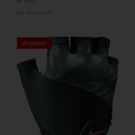
inkl. MwSt.
war:
ist:
zzgl.
Versandkosten
25,00 €
12,50 €.
Angebot!