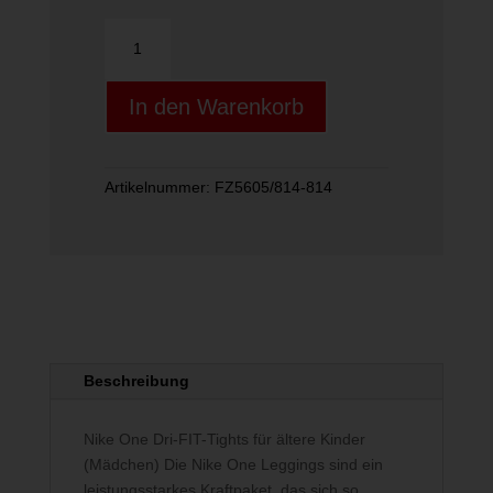
Nike
One
Big
In den Warenkorb
Kids"
(Girls")
Dr
Menge
Artikelnummer:
FZ5605/814-814
Beschreibung
Nike One Dri-FIT-Tights für ältere Kinder
(Mädchen) Die Nike One Leggings sind ein
leistungsstarkes Kraftpaket, das sich so