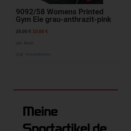
9092/58 Womens Printed
Gym Ele grau-anthrazit-pink
Ursprünglicher
Aktueller
20,00
€
10,00
€
Preis
Preis
inkl. MwSt.
war:
ist:
zzgl.
Versandkosten
20,00 €
10,00 €.