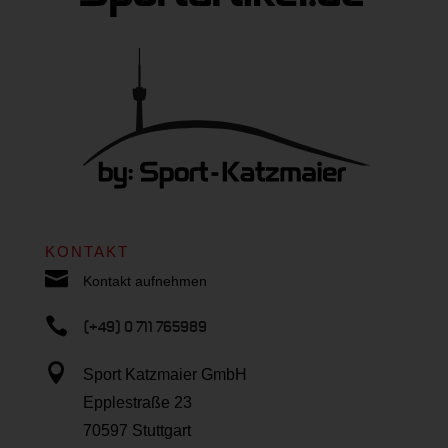
KONTAKT

Kontakt aufnehmen

(+49) 0 711 765989

Sport Katzmaier GmbH
Epplestraße 23
70597 Stuttgart