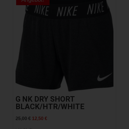
G NK DRY SHORT
BLACK/HTR/WHITE
Ursprünglicher
Aktueller
25,00
€
12,50
€
Preis
Preis