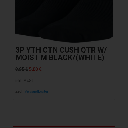
3P YTH CTN CUSH QTR W/
MOIST M BLACK/(WHITE)
Ursprünglicher
Aktueller
9,95
€
5,00
€
Preis
Preis
inkl. MwSt.
war:
ist:
zzgl.
Versandkosten
9,95 €
5,00 €.