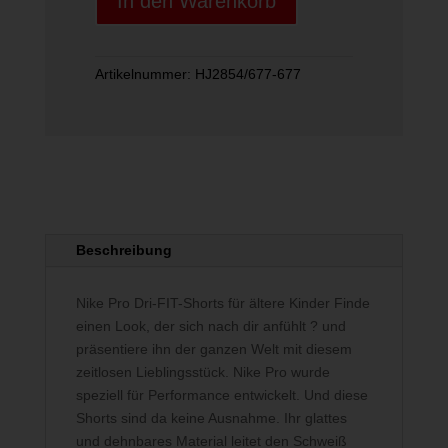
In den Warenkorb
Dri-
FIT
Shorts
Menge
Artikelnummer:
HJ2854/677-677
Beschreibung
Nike Pro Dri-FIT-Shorts für ältere Kinder Finde
einen Look, der sich nach dir anfühlt ? und
präsentiere ihn der ganzen Welt mit diesem
zeitlosen Lieblingsstück. Nike Pro wurde
speziell für Performance entwickelt. Und diese
Shorts sind da keine Ausnahme. Ihr glattes
und dehnbares Material leitet den Schweiß