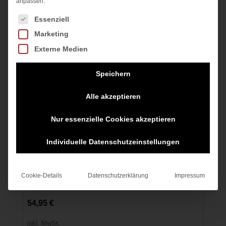
anpassen.
Es folgt eine Liste der Service-Gruppen, für die eine Einwilligung
Essenziell
Marketing
Externe Medien
Speichern
Alle akzeptieren
Nur essenzielle Cookies akzeptieren
Individuelle Datenschutzeinstellungen
TECH CAPRI
Cookie-Details
Datenschutzerklärung
Impressum
BLACK/REFLECTIVE SILV
54,95
€
inkl. MwSt.