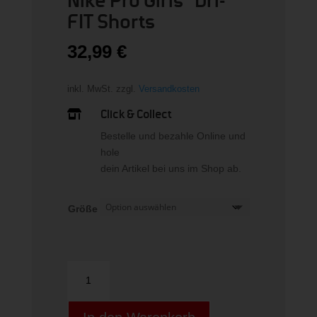
Nike Pro Girls“ Dri-
FIT Shorts
32,99
€
inkl. MwSt.
zzgl.
Versandkosten
Click & Collect

Bestelle und bezahle Online und
hole
dein Artikel bei uns im Shop ab.
Größe
Nike
Pro
Girls"