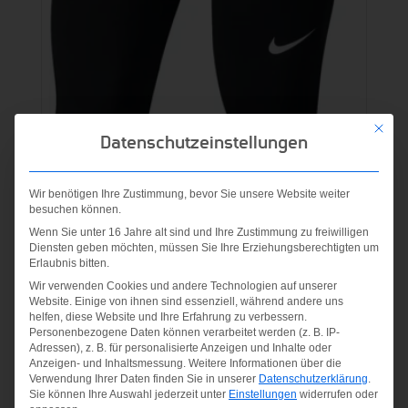
Mit die
Datenschutzeinstellungen
W NP CPRI schwarz-weiss
Wir benötigen Ihre Zustimmung, bevor Sie unsere Website weiter
besuchen können.
Wenn Sie unter 16 Jahre alt sind und Ihre Zustimmung zu freiwilligen
35,00
€
Diensten geben möchten, müssen Sie Ihre Erziehungsberechtigten um
Erlaubnis bitten.
inkl. MwSt.
Wir verwenden Cookies und andere Technologien auf unserer
Website. Einige von ihnen sind essenziell, während andere uns
zzgl.
Versandkosten
helfen, diese Website und Ihre Erfahrung zu verbessern.
Personenbezogene Daten können verarbeitet werden (z. B. IP-
Adressen), z. B. für personalisierte Anzeigen und Inhalte oder
Anzeigen- und Inhaltsmessung.
Weitere Informationen über die
Verwendung Ihrer Daten finden Sie in unserer
Datenschutzerklärung
.
Sie können Ihre Auswahl jederzeit unter
Einstellungen
widerrufen oder