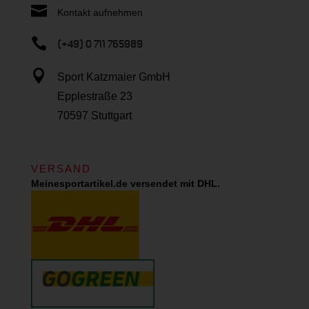

Kontakt aufnehmen

(+49) 0 711 765989

Sport Katzmaier GmbH
Epplestraße 23
70597 Stuttgart
VERSAND
Meinesportartikel.de versendet mit DHL.