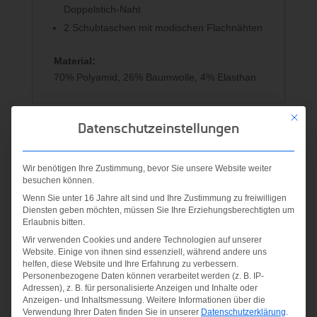
Doppelstich-Naht
2 Schubtaschen mit modischen Flachnähten
Material:
70% Polyamid, 26% Baumwolle, 4% Elasthan
Mit die
Datenschutzeinstellungen
Ähnliche Produkte
Wir benötigen Ihre Zustimmung, bevor Sie unsere Website weiter
besuchen können.
Wenn Sie unter 16 Jahre alt sind und Ihre Zustimmung zu freiwilligen
Diensten geben möchten, müssen Sie Ihre Erziehungsberechtigten um
Erlaubnis bitten.
Wir verwenden Cookies und andere Technologien auf unserer
Website. Einige von ihnen sind essenziell, während andere uns
helfen, diese Website und Ihre Erfahrung zu verbessern.
Personenbezogene Daten können verarbeitet werden (z. B. IP-
Adressen), z. B. für personalisierte Anzeigen und Inhalte oder
Anzeigen- und Inhaltsmessung.
Weitere Informationen über die
Verwendung Ihrer Daten finden Sie in unserer
Datenschutzerklärung
.