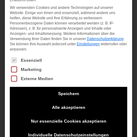
Erlaubnis bitten.
Wir verwenden Cookies und andere Technologien auf unserer
CHESTERM-
Website. Einige von ihnen sind essenziell, während andere uns
HORGEN-
HOSE
helfen, diese Website und Ihre Erfahrung zu verbessern.
Personenbezogene Daten können verarbeitet werden (z. B. IP-
Hose
Adressen), z. B. für personalisierte Anzeigen und Inhalte oder
64,99
€
Anzeigen- und Inhaltsmessung.
Weitere Informationen über die
Verwendung Ihrer Daten finden Sie in unserer
Datenschutzerklärung
.
64,99
€
Sie können Ihre Auswahl jederzeit unter
Einstellungen
widerrufen oder
inkl. MwSt.
anpassen.
inkl. MwSt.
zzgl.
Versandkosten
Es folgt eine Liste der Service-Gruppen, für die eine Einwilligung
Essenziell
zzgl.
Versandkosten
Marketing
Externe Medien
Angebot!
Speichern
Alle akzeptieren
Nur essenzielle Cookies akzeptieren
Individuelle Datenschutzeinstellungen