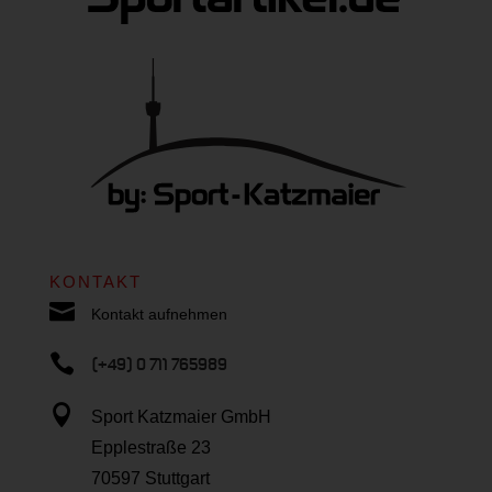
KONTAKT

Kontakt aufnehmen

(+49) 0 711 765989

Sport Katzmaier GmbH
Epplestraße 23
70597 Stuttgart