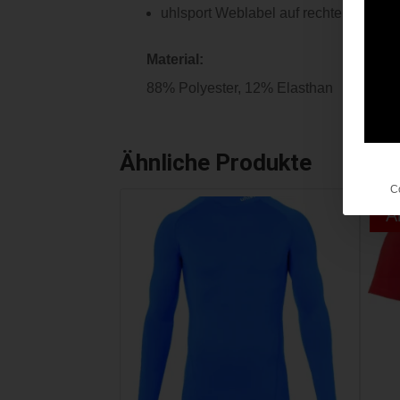
uhlsport Weblabel auf rechtem Bein
Material:
88% Polyester, 12% Elasthan
Ähnliche Produkte
C
A