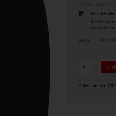
inkl. MwSt.
zzgl.
Versan
Click & Collec

Bestelle und b
dein Artikel be
Größe
TIGHT
In 
Shorts
Menge
Artikelnummer:
1003