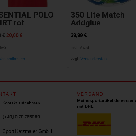
SENTIAL POLO
350 Lite Match
IRT rot
Addglue
Ursprünglicher
Aktueller
9
€
20,00
€
39,99
€
Preis
Preis
MwSt.
inkl. MwSt.
war:
ist:
Versandkosten
zzgl.
Versandkosten
27,99 €
20,00 €.
NTAKT
VERSAND
Meinesportartikel.de versen
Kontakt aufnehmen
mit DHL.
(+49) 0 711 765989
Sport Katzmaier GmbH