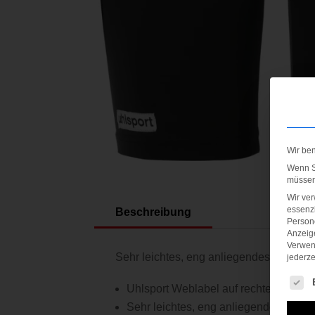
Wir be
Wenn Si
müssen 
Wir ve
essenzi
Beschreibung
Persone
Anzeig
Verwen
Sehr leichtes, eng anliegendes, elastis
jederze
Es fol
Uhlsport Weblabel auf rechtem Bein
Sehr leichtes, eng anliegendes, elast