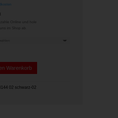
dkosten
t
ezahle Online und hole
i uns im Shop ab.
den Warenkorb
144 02 schwarz-02