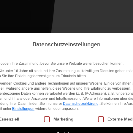
Datenschutzeinstellungen
nötigen Ihre Zustimmung, bevor Sie unsere Website weiter besuchen können.
e unter 16 Jahre alt sind und Ihre Zustimmung zu freiwilligen Diensten geben möc
Sie Ihre Erziehungsberechtigten um Erlaubnis bitten.
rwenden Cookies und andere Technologien auf unserer Website. Einige von ihnen 
ell, während andere uns helfen, diese Website und Ihre Erfahrung zu verbessern.
nbezogene Daten können verarbeitet werden (z. B. IP-Adressen), z. B. für persona
en und Inhalte oder Anzeigen- und Inhaltsmessung.
Weitere Informationen über di
dung Ihrer Daten finden Sie in unserer
Datenschutzerklärung
.
Sie können Ihre Au
ches Material
it unter
Einstellungen
widerrufen oder anpassen.
gt eine Liste der Service-Gruppen, für die eine Einwilligung erteilt we
Essenziell
Marketing
Externe Med
isches Material