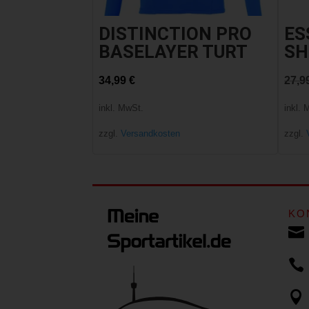
DISTINCTION PRO
ES
BASELAYER TURT
SH
34,99
€
27,9
inkl. MwSt.
inkl. 
zzgl.
Versandkosten
zzgl.
KO


