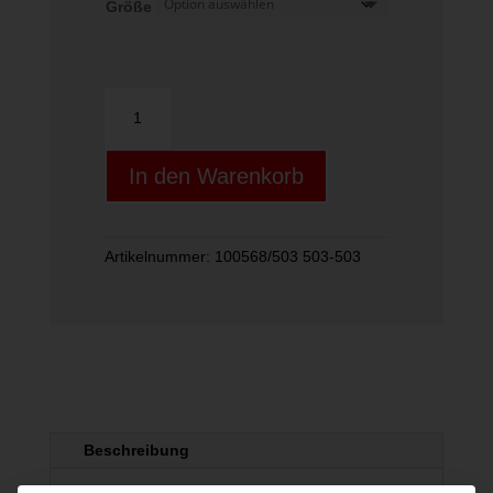
Größe
VB_Mila
1139
01
In den Warenkorb
Tank
Top
Menge
Artikelnummer:
100568/503 503-503
Beschreibung