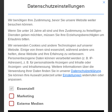
Mit die
Material:
Datenschutzeinstellungen
91 % Polyamid, 9 % Elasthan
Wir benötigen Ihre Zustimmung, bevor Sie unsere Website weiter
besuchen können.
Ähnliche Produkte
Wenn Sie unter 16 Jahre alt sind und Ihre Zustimmung zu freiwilligen
Diensten geben möchten, müssen Sie Ihre Erziehungsberechtigten um
Erlaubnis bitten.
Angebot!
Angebot!
Wir verwenden Cookies und andere Technologien auf unserer
Website. Einige von ihnen sind essenziell, während andere uns
helfen, diese Website und Ihre Erfahrung zu verbessern.
Personenbezogene Daten können verarbeitet werden (z. B. IP-
Adressen), z. B. für personalisierte Anzeigen und Inhalte oder
Anzeigen- und Inhaltsmessung.
Weitere Informationen über die
Verwendung Ihrer Daten finden Sie in unserer
Datenschutzerklärung
.
Sie können Ihre Auswahl jederzeit unter
Einstellungen
widerrufen oder
anpassen.
VB_Carla
VB_Jodee
Es folgt eine Liste der Service-Gruppen, für die eine Einwilligung
Essenziell
DCFL 01
DCAO Hose
Marketing
Tights 1/1
1/1
Externe Medien
Ursprünglicher
Aktueller
Ursprünglicher
Aktueller
59,99
€
35,00
€
69,99
€
30,00
€