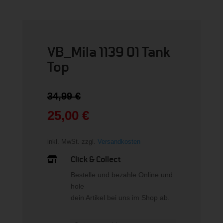
VB_Mila 1139 01 Tank
Top
Ursprünglicher
34,99
€
Preis
war:
25,00
€
34,99 €
Aktueller
Preis
inkl. MwSt.
zzgl.
Versandkosten
ist:
25,00 €.
Click & Collect

Bestelle und bezahle Online und
hole
dein Artikel bei uns im Shop ab.