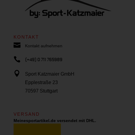
KONTAKT

Kontakt aufnehmen

(+49) 0 711 765989

Sport Katzmaier GmbH
Epplestraße 23
70597 Stuttgart
VERSAND
Meinesportartikel.de versendet mit DHL.