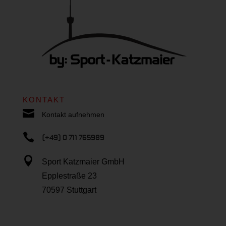
KONTAKT

Kontakt aufnehmen

(+49) 0 711 765989

Sport Katzmaier GmbH
Epplestraße 23
70597 Stuttgart