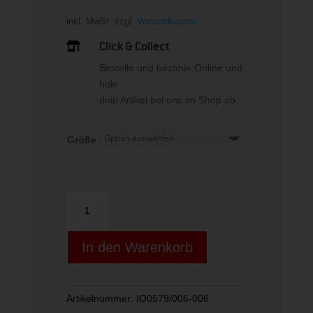
inkl. MwSt.
zzgl.
Versandkosten
Click & Collect

Bestelle und bezahle Online und
hole
dein Artikel bei uns im Shop ab.
Größe
W
NK
DF
In den Warenkorb
ONE
HR
7/8
TIGHT
Artikelnummer:
IO0579/006-006
USEAM