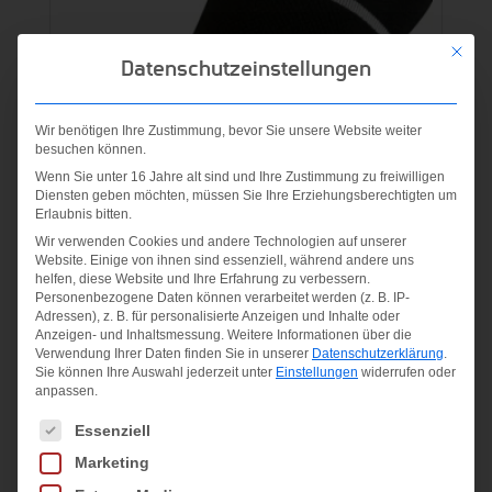
Mit die
Datenschutzeinstellungen
Wir benötigen Ihre Zustimmung, bevor Sie unsere Website weiter
besuchen können.
Wenn Sie unter 16 Jahre alt sind und Ihre Zustimmung zu freiwilligen
Diensten geben möchten, müssen Sie Ihre Erziehungsberechtigten um
Erlaubnis bitten.
NikeCourt Essentials No-
Wir verwenden Cookies und andere Technologien auf unserer
Show T
Website. Einige von ihnen sind essenziell, während andere uns
BLACK/WHITE/WHITE
helfen, diese Website und Ihre Erfahrung zu verbessern.
Personenbezogene Daten können verarbeitet werden (z. B. IP-
Adressen), z. B. für personalisierte Anzeigen und Inhalte oder
Ursprünglicher
Aktueller
12,00
€
5,00
€
Anzeigen- und Inhaltsmessung.
Weitere Informationen über die
Verwendung Ihrer Daten finden Sie in unserer
Datenschutzerklärung
.
Preis
Preis
Sie können Ihre Auswahl jederzeit unter
Einstellungen
widerrufen oder
inkl. MwSt.
anpassen.
war:
ist:
zzgl.
Versandkosten
Es folgt eine Liste der Service-Gruppen, für die eine Einwilligung
Essenziell
12,00 €
5,00 €.
Marketing