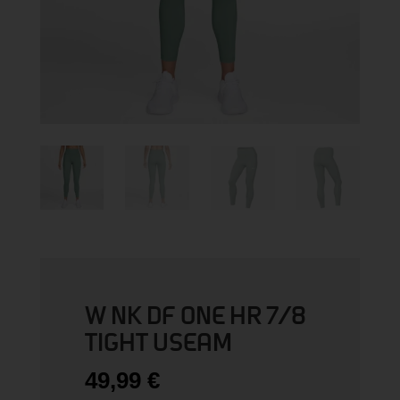
W NK DF ONE HR 7/8
TIGHT USEAM
49,99
€