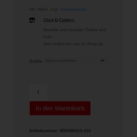
inkl. MwSt.
zzgl.
Versandkosten
Click & Collect

Bestelle und bezahle Online und
hole
dein Artikel bei uns im Shop ab.
Größe
W
NK
ONE
In den Warenkorb
CLASSIC
DF
SS
TOP
Artikelnummer:
IB9408/410-410
WT