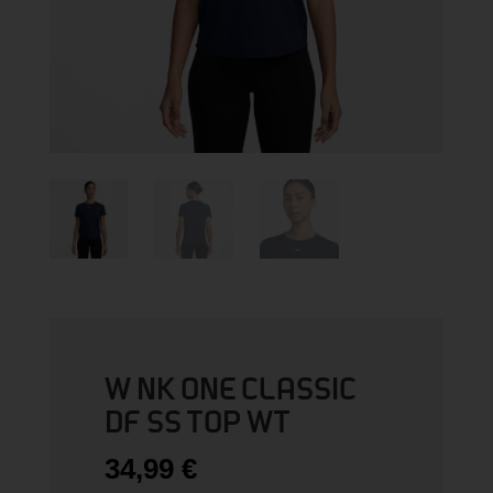
W NK ONE CLASSIC
DF SS TOP WT
34,99
€