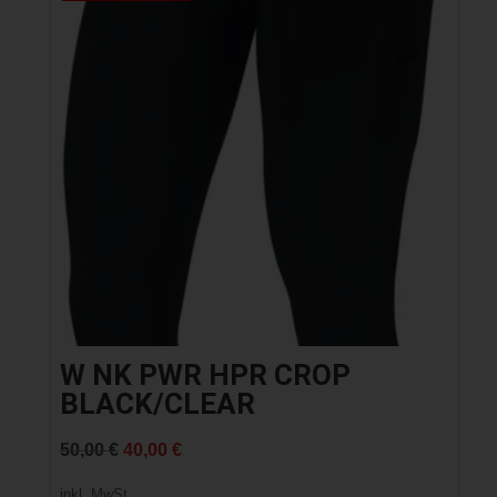
W NK PWR HPR CROP
BLACK/CLEAR
Ursprünglicher
Aktueller
50,00
€
40,00
€
Preis
Preis
inkl. MwSt.