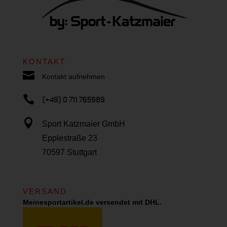
KONTAKT

Kontakt aufnehmen

(+49) 0 711 765989

Sport Katzmaier GmbH
Epplestraße 23
70597 Stuttgart
VERSAND
Meinesportartikel.de versendet mit DHL.