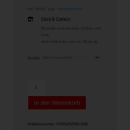
inkl. MwSt.
zzgl.
Versandkosten
Click & Collect

Bestelle und bezahle Online und
hole
dein Artikel bei uns im Shop ab.
Größe
W
NKDF
VCTY
In den Warenkorb
SKRT
MRREGFLCY
Menge
Artikelnummer:
FD6528/006-006