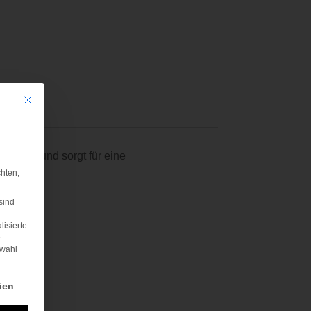
Mit diesem Button wird der Dialog geschlossen. Seine Funktionalität ist iden
nbare Bund sorgt für eine
hten,
sind
lisierte
e
swahl
rden kann. Die erste Service-Gruppe ist essenziell und kann nicht abgewä
ien