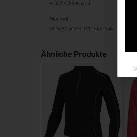
Schnelltrockend
Material:
89% Polyester 11% Elasthan
Ähnliche Produkte
C