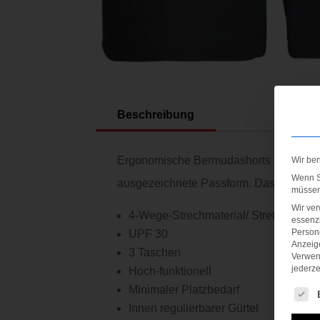
Beschreibung
Ergonomische Bermudashorts aus 4-Wege-
Wir be
Wenn Si
ausgezeichnete Passform. Das Kleidung
müssen 
Wir ve
4-Wege-Strechmaterial/ Stretchgewe
essenzi
Persone
UPF 30
Anzeig
3 Taschen
Verwen
jederze
Hoch-funktionell
Minimaler Platzbedarf
Es fol
Innen regulierbarer Gürtel