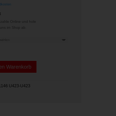
dkosten
t
ezahle Online und hole
i uns im Shop ab.
den Warenkorb
1146 U423-U423