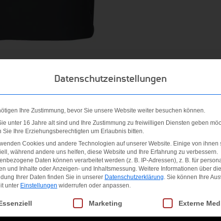
Datenschutzeinstellungen
Stretch, leicht und widerstandsfähig. Der im Hüftbereich deh
nötigen Ihre Zustimmung, bevor Sie unsere Website weiter besuchen können.
e unter 16 Jahre alt sind und Ihre Zustimmung zu freiwilligen Diensten geben möc
sstück garantiert zudem Schutz vor UV-Strahlen (UPF 30).
Sie Ihre Erziehungsberechtigten um Erlaubnis bitten.
rwenden Cookies und andere Technologien auf unserer Website. Einige von ihnen 
be
ell, während andere uns helfen, diese Website und Ihre Erfahrung zu verbessern.
nbezogene Daten können verarbeitet werden (z. B. IP-Adressen), z. B. für persona
en und Inhalte oder Anzeigen- und Inhaltsmessung.
Weitere Informationen über di
dung Ihrer Daten finden Sie in unserer
Datenschutzerklärung
.
Sie können Ihre Au
it unter
Einstellungen
widerrufen oder anpassen.
gt eine Liste der Service-Gruppen, für die eine Einwilligung erteilt we
Essenziell
Marketing
Externe Med