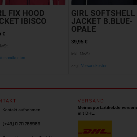
RL FIX HOOD
GIRL SOFTSHELL
CKET IBISCO
JACKET B.BLUE-
OPALE
5
€
39,95
€
MwSt.
inkl. MwSt.
Versandkosten
zzgl.
Versandkosten
NTAKT
VERSAND
Meinesportartikel.de versen
Kontakt aufnehmen
mit DHL.
(+49) 0 711 765989