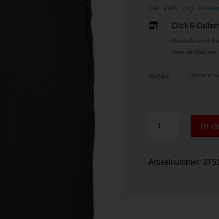
inkl. MwSt.
zzgl.
Versan
Click & Collec

Bestelle und b
dein Artikel be
Größe
WOMAN
In 
BERMUDA
ANTRACITE
Menge
Artikelnummer:
3T5