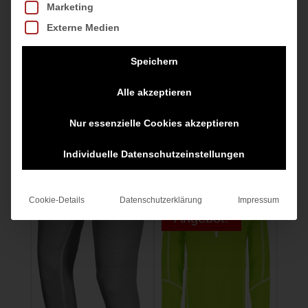
Marketing
SOFTSHELL
SALOPETTE
JACKET
Externe Medien
119,95
€
B.BLUE-
OPALE
Speichern
inkl. MwSt.
Alle akzeptieren
39,95
€
zzgl.
Versandkosten
Nur essenzielle Cookies akzeptieren
inkl. MwSt.
zzgl.
Versandkosten
Individuelle Datenschutzeinstellungen
Cookie-Details
Datenschutzerklärung
Impressum
Angebot!