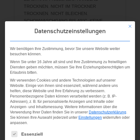
TROCKNEN. NICHT IM TROCKNER
TROCKNEN. NICHT BLEICHEN.
SCHONWASCHGANG BIS 40°C. KEINE
Mit die
CHEMISCHE REINIGUNG MÖGLICH.
Datenschutzeinstellungen
SCHONENDE PROFESSIONELLE
NASSREINIGUNG. NICHT BÜGELN.
Wir benötigen Ihre Zustimmung, bevor Sie unsere Website weiter
besuchen können.
Wenn Sie unter 16 Jahre alt sind und Ihre Zustimmung zu freiwilligen
Ähnliche Produkte
Diensten geben möchten, müssen Sie Ihre Erziehungsberechtigten um
Erlaubnis bitten.
Wir verwenden Cookies und andere Technologien auf unserer
Website. Einige von ihnen sind essenziell, während andere uns
helfen, diese Website und Ihre Erfahrung zu verbessern.
Personenbezogene Daten können verarbeitet werden (z. B. IP-
Adressen), z. B. für personalisierte Anzeigen und Inhalte oder
Anzeigen- und Inhaltsmessung.
Weitere Informationen über die
Verwendung Ihrer Daten finden Sie in unserer
Datenschutzerklärung
.
Sie können Ihre Auswahl jederzeit unter
Einstellungen
widerrufen oder
anpassen.
Es folgt eine Liste der Service-Gruppen, für die eine Einwilligung
Essenziell
GIRL
MAN SKI