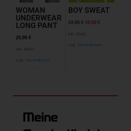
WOMAN
BOY SWEAT
UNDERWEAR
Ursprünglicher
Aktueller
19,95
€
10,00
€
LONG PANT
Preis
Preis
inkl. MwSt.
25,95
€
war:
ist:
zzgl.
Versandkosten
inkl. MwSt.
19,95 €
10,00 €.
zzgl.
Versandkosten