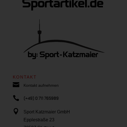
KONTAKT

Kontakt aufnehmen

(+49) 0 711 765989

Sport Katzmaier GmbH
Epplestraße 23