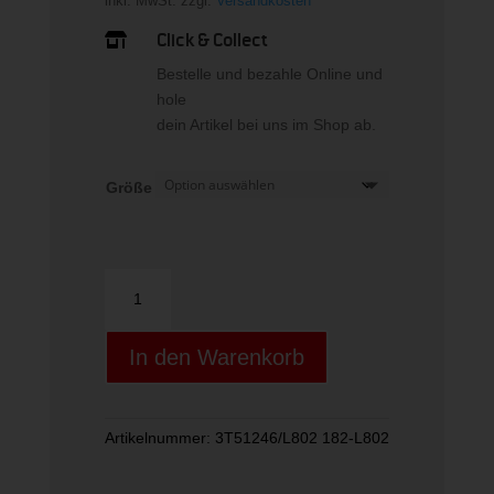
inkl. MwSt.
zzgl.
Versandkosten
Click & Collect

Bestelle und bezahle Online und
hole
dein Artikel bei uns im Shop ab.
Größe
WOMAN
CAPRI
Menge
In den Warenkorb
Artikelnummer:
3T51246/L802 182-L802