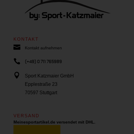
KONTAKT

Kontakt aufnehmen

(+49) 0 711 765989

Sport Katzmaier GmbH
Epplestraße 23
70597 Stuttgart
VERSAND
Meinesportartikel.de versendet mit DHL.