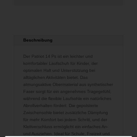
Beschreibung
Der Patriot 14 Ps ist ein leichter und
komfortabler Laufschuh für Kinder, der
optimalen Halt und Unterstützung bei
alltäglichen Aktivitäten bietet. Das
atmungsaktive Obermaterial aus synthetischer
Faser sorgt für ein angenehmes Tragegefühl,
während die flexible Laufsohle ein natürliches
Abrollverhalten fördert. Die gepolsterte
Zwischensohle bietet zusätzliche Dämpfung
für mehr Komfort bei jedem Schritt, und der
Klettverschluss ermöglicht ein einfaches An-
und Ausziehen. Ideal für Schule, Freizeit und