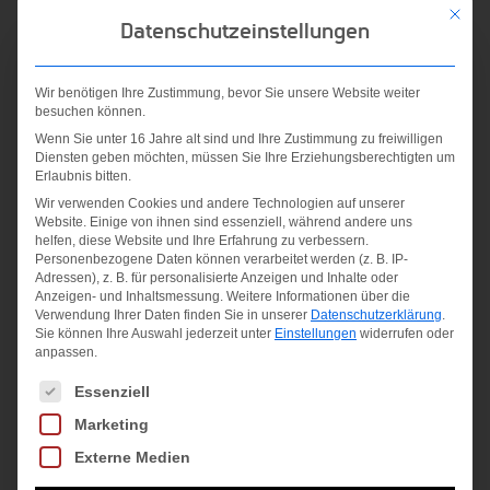
sportliche Abenteuer.
Mit die
Datenschutzeinstellungen
Material:
SYNTHETISCHE FASER
Wir benötigen Ihre Zustimmung, bevor Sie unsere Website weiter
besuchen können.
Wenn Sie unter 16 Jahre alt sind und Ihre Zustimmung zu freiwilligen
Ähnliche Produkte
Diensten geben möchten, müssen Sie Ihre Erziehungsberechtigten um
Erlaubnis bitten.
Wir verwenden Cookies und andere Technologien auf unserer
Website. Einige von ihnen sind essenziell, während andere uns
helfen, diese Website und Ihre Erfahrung zu verbessern.
Personenbezogene Daten können verarbeitet werden (z. B. IP-
Adressen), z. B. für personalisierte Anzeigen und Inhalte oder
Anzeigen- und Inhaltsmessung.
Weitere Informationen über die
Verwendung Ihrer Daten finden Sie in unserer
Datenschutzerklärung
.
Sie können Ihre Auswahl jederzeit unter
Einstellungen
widerrufen oder
anpassen.
Es folgt eine Liste der Service-Gruppen, für die eine Einwilligung
Essenziell
PATRIOT 13
GEL-
Marketing
PS
SONOMA 7
Externe Medien
GTX
55,00
€