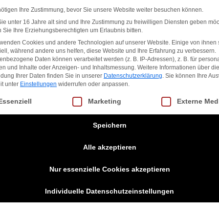
nötigen Ihre Zustimmung, bevor Sie unsere Website weiter besuchen können.
e unter 16 Jahre alt sind und Ihre Zustimmung zu freiwilligen Diensten geben möc
Sie Ihre Erziehungsberechtigten um Erlaubnis bitten.
rwenden Cookies und andere Technologien auf unserer Website. Einige von ihnen 
ell, während andere uns helfen, diese Website und Ihre Erfahrung zu verbessern.
nbezogene Daten können verarbeitet werden (z. B. IP-Adressen), z. B. für persona
en und Inhalte oder Anzeigen- und Inhaltsmessung.
Weitere Informationen über di
dung Ihrer Daten finden Sie in unserer
Datenschutzerklärung
.
Sie können Ihre Au
it unter
Einstellungen
widerrufen oder anpassen.
gt eine Liste der Service-Gruppen, für die eine Einwilligung erteilt we
Essenziell
Marketing
Externe Med
Speichern
Alle akzeptieren
r drucklose HEAD T.I.P. RED ist der perfekte Ball für Kinder zwis
ntlich weicher, größer und 75% langsamer als ein normaler Tenni
Nur essenzielle Cookies akzeptieren
und Tennis macht einfach mehr Spaß mit ihm. Dank seinem zweifar
Individuelle Datenschutzeinstellungen
emeinsam mit TrainerInnen und Kindern entwickelt, ist der T.I.P
ennis Instruction Programms (T.I.P.) von HEAD, einem einzigart