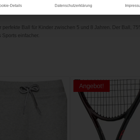
ookie-Details
Datenschutzerklärung
Impress
richtig erlernen. Das Programm wurde im Rahmen der "Tennis 
 perfekte Ball für Kinder zwischen 5 und 8 Jahren. Der Ball, 7
 Sports einfacher.
Angebot!