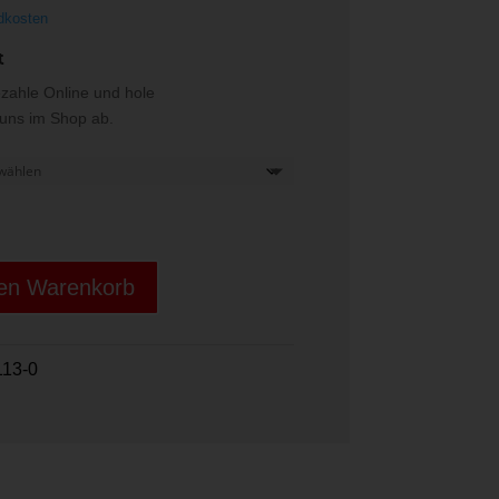
dkosten
t
ezahle Online und hole
i uns im Shop ab.
den Warenkorb
113-0