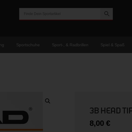
ng
Sportschuhe
Sport-, & Radbrillen
Spiel & Spaß
3B HEAD TIP
8,00
€