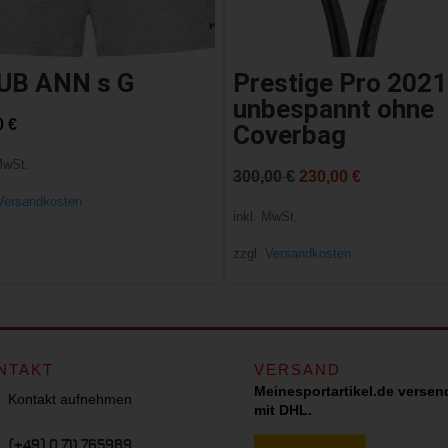
UB ANN s G
Prestige Pro 2021
unbespannt ohne
0
€
Coverbag
MwSt.
Ursprünglicher
Aktueller
300,00
€
230,00
€
Versandkosten
Preis
Preis
inkl. MwSt.
war:
ist:
zzgl.
Versandkosten
300,00 €
230,00 €.
NTAKT
VERSAND
Meinesportartikel.de versen
Kontakt aufnehmen
mit DHL.
(+49) 0 711 765989