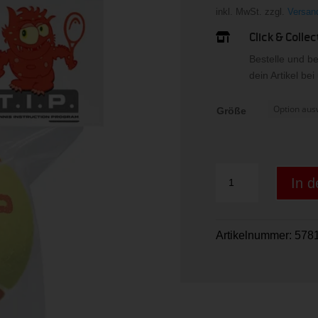
inkl. MwSt.
zzgl.
Versan
Click & Collec

Bestelle und b
dein Artikel be
Größe
3B
In 
HEAD
TIP
red
Artikelnummer:
578
Menge