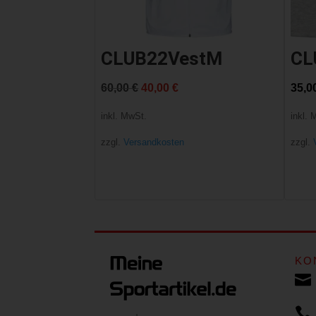
CLUB22VestM
CL
Ursprünglicher
Aktueller
60,00
€
40,00
€
35,0
Preis
Preis
inkl. MwSt.
inkl. 
war:
ist:
zzgl.
Versandkosten
zzgl.
60,00 €
40,00 €.
KO

