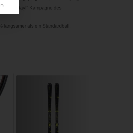
um
Play and Stay!" Kampagne des
5% langsamer als ein Standardball,