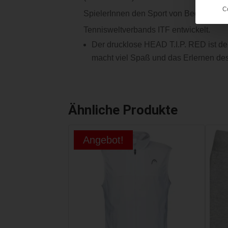
C
SpielerInnen den Sport von Beginn an 
Tennisweltverbands ITF entwickelt.
Der drucklose HEAD T.I.P. RED ist der
macht viel Spaß und das Erlernen des
Ähnliche Produkte
Angebot!