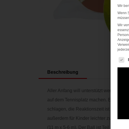
Wir be
Wenn Si
müssen 
Wir ve
essenzi
Persone
Anzeig
Verwen
jederze
Es fol
Beschreibung
Aller Anfang will unterstützt werden. De
auf dem Tennisplatz machen. Er ist wese
schlagen, die Reaktionszeit ist länger, 
außerdem für Kinder leichter zu sehen. G
(11 m x 5-6 m). Der Ball ist Teil des T