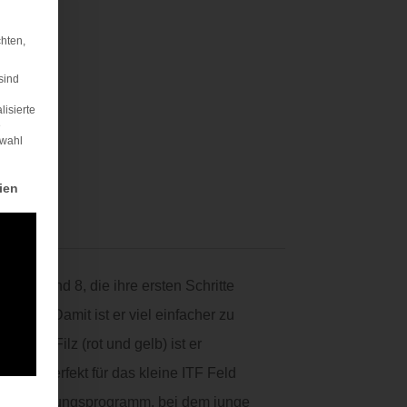
hten,
sind
lisierte
e
swahl
rden kann. Die erste Service-Gruppe ist essenziell und kann nicht abgewä
ien
chen 5 und 8, die ihre ersten Schritte
sball. Damit ist er viel einfacher zu
bigen Filz (rot und gelb) ist er
. RED perfekt für das kleine ITF Feld
igen Ausbildungsprogramm, bei dem junge