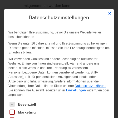
mitgenommen werden kann
Hergestellt aus FSC zertifiziertem MDF-
Mit die
Datenschutzeinstellungen
Holz. Lieferung im Farbkarton
ACHTUNG! Nicht für Kinder unter 3 Jahren
Wir benötigen Ihre Zustimmung, bevor Sie unsere Website weiter
geeignet. Artikel enthält Kleinteile
besuchen können.
(Füllmaterial), Verschluckungs- und
Wenn Sie unter 16 Jahre alt sind und Ihre Zustimmung zu freiwilligen
Erstickungsgefahr.
Diensten geben möchten, müssen Sie Ihre Erziehungsberechtigten um
Erlaubnis bitten.
Material:
Wir verwenden Cookies und andere Technologien auf unserer
Website. Einige von ihnen sind essenziell, während andere uns
MDF
helfen, diese Website und Ihre Erfahrung zu verbessern.
Personenbezogene Daten können verarbeitet werden (z. B. IP-
Adressen), z. B. für personalisierte Anzeigen und Inhalte oder
Anzeigen- und Inhaltsmessung.
Weitere Informationen über die
Ähnliche Produkte
Verwendung Ihrer Daten finden Sie in unserer
Datenschutzerklärung
.
Sie können Ihre Auswahl jederzeit unter
Einstellungen
widerrufen oder
anpassen.
Angebot!
Es folgt eine Liste der Service-Gruppen, für die eine Einwilligung
Essenziell
Marketing