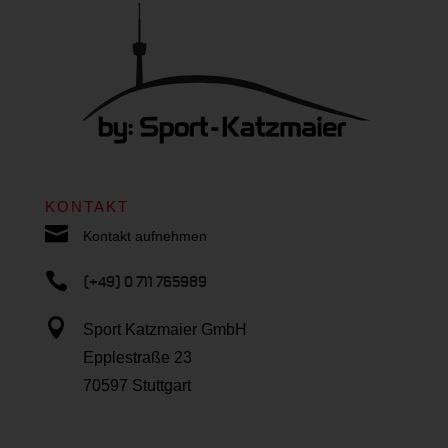
KONTAKT

Kontakt aufnehmen

(+49) 0 711 765989

Sport Katzmaier GmbH
Epplestraße 23
70597 Stuttgart