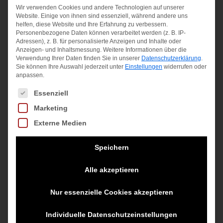
Wir verwenden Cookies und andere Technologien auf unserer
Indiana gelb-
BD FF TX S9
Website. Einige von ihnen sind essenziell, während andere uns
helfen, diese Website und Ihre Erfahrung zu verbessern.
rot
Sonstige
Personenbezogene Daten können verarbeitet werden (z. B. IP-
Hauptfarbe
Adressen), z. B. für personalisierte Anzeigen und Inhalte oder
Anzeigen- und Inhaltsmessung.
Weitere Informationen über die
8,99
€
Verwendung Ihrer Daten finden Sie in unserer
Datenschutzerklärung
.
Ursprünglicher
Aktueller
69,95
€
55,00
€
Sie können Ihre Auswahl jederzeit unter
Einstellungen
widerrufen oder
inkl. MwSt.
anpassen.
Preis
Preis
inkl. MwSt.
zzgl.
Versandkosten
Es folgt eine Liste der Service-Gruppen, für die eine Einwilligung
Essenziell
war:
ist:
zzgl.
Versandkosten
Marketing
69,95 €
55,00 €.
Externe Medien
Speichern
Alle akzeptieren
Nur essenzielle Cookies akzeptieren
Individuelle Datenschutzeinstellungen