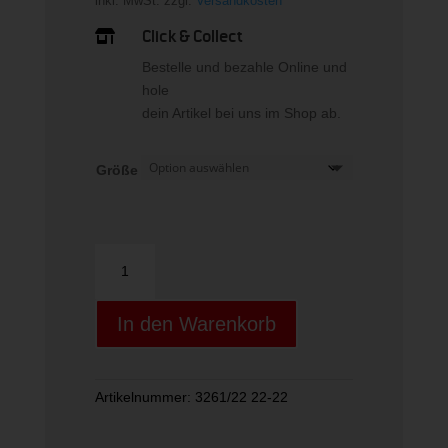
inkl. MwSt.
zzgl.
Versandkosten
Click & Collect

Bestelle und bezahle Online und
hole
dein Artikel bei uns im Shop ab.
Größe
Gummihaube
lang
Menge
In den Warenkorb
Artikelnummer:
3261/22 22-22