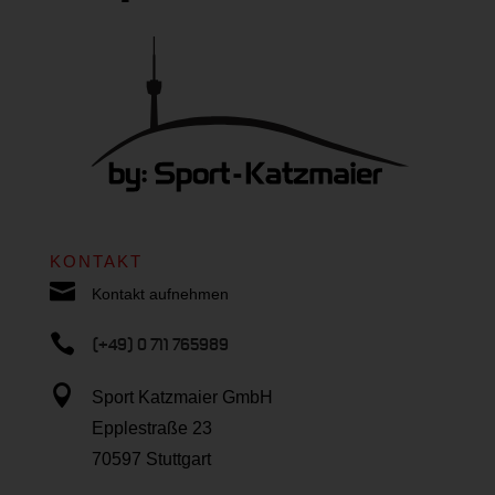
KONTAKT

Kontakt aufnehmen

(+49) 0 711 765989

Sport Katzmaier GmbH
Epplestraße 23
70597 Stuttgart