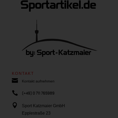
KONTAKT

Kontakt aufnehmen

(+49) 0 711 765989

Sport Katzmaier GmbH
Epplestraße 23