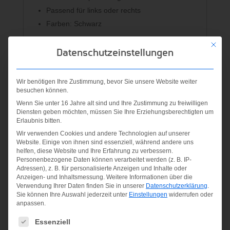
Passend für links oder rechts
Farben: Schwarz
Mit die
Material:
Datenschutzeinstellungen
65% Polyester, 25% Gummi 10% Nylon
Wir benötigen Ihre Zustimmung, bevor Sie unsere Website weiter
besuchen können.
Ähnliche Produkte
Wenn Sie unter 16 Jahre alt sind und Ihre Zustimmung zu freiwilligen
Diensten geben möchten, müssen Sie Ihre Erziehungsberechtigten um
Erlaubnis bitten.
Angebot!
Wir verwenden Cookies und andere Technologien auf unserer
Website. Einige von ihnen sind essenziell, während andere uns
helfen, diese Website und Ihre Erfahrung zu verbessern.
Personenbezogene Daten können verarbeitet werden (z. B. IP-
Adressen), z. B. für personalisierte Anzeigen und Inhalte oder
Anzeigen- und Inhaltsmessung.
Weitere Informationen über die
Verwendung Ihrer Daten finden Sie in unserer
Datenschutzerklärung
.
Sie können Ihre Auswahl jederzeit unter
Einstellungen
widerrufen oder
anpassen.
9092/58
SPEED
Es folgt eine Liste der Service-Gruppen, für die eine Einwilligung
Essenziell
Womens
Fitness