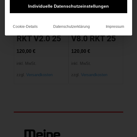
Individuelle Datenschutzeinstellungen
Cookie-Details
Datenschutzerklärung
Impressum
CLASH 25
BLADE 25
RKT V2.0 25
V8.0 RKT 25
120,00
€
120,00
€
inkl. MwSt.
inkl. MwSt.
zzgl.
Versandkosten
zzgl.
Versandkosten