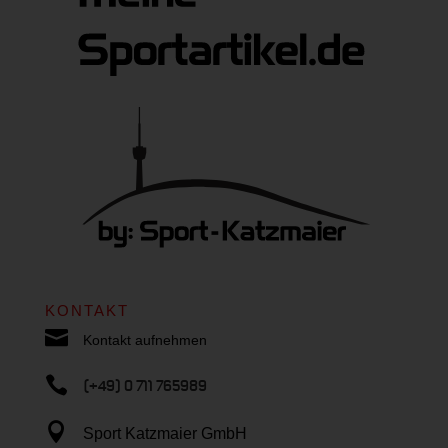
KONTAKT

Kontakt aufnehmen

(+49) 0 711 765989

Sport Katzmaier GmbH