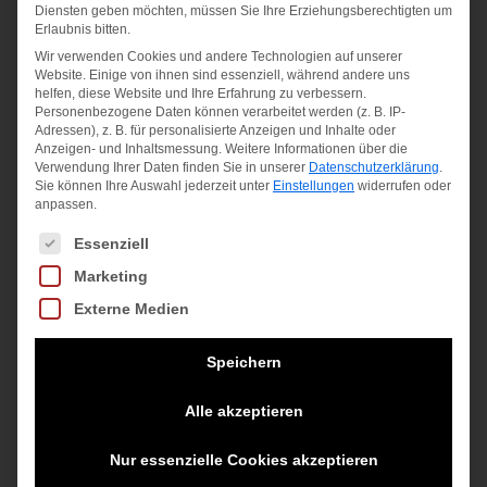
Diensten geben möchten, müssen Sie Ihre Erziehungsberechtigten um
Erlaubnis bitten.
Wir verwenden Cookies und andere Technologien auf unserer
Website. Einige von ihnen sind essenziell, während andere uns
helfen, diese Website und Ihre Erfahrung zu verbessern.
REVOLVE 17
PRO
Personenbezogene Daten können verarbeitet werden (z. B. IP-
Adressen), z. B. für personalisierte Anzeigen und Inhalte oder
WH
OVERGRIP
Anzeigen- und Inhaltsmessung.
Weitere Informationen über die
BLADE
Verwendung Ihrer Daten finden Sie in unserer
Datenschutzerklärung
.
Sie können Ihre Auswahl jederzeit unter
Einstellungen
widerrufen oder
25,95
€
anpassen.
8,95
€
inkl. MwSt.
Es folgt eine Liste der Service-Gruppen, für die eine Einwilligung
Essenziell
inkl. MwSt.
Marketing
zzgl.
Versandkosten
zzgl.
Versandkosten
Externe Medien
Speichern
Alle akzeptieren
Nur essenzielle Cookies akzeptieren