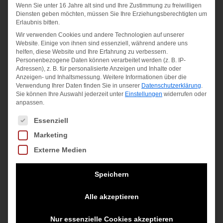
SPLASH
19,90
€
Wenn Sie unter 16 Jahre alt sind und Ihre Zustimmung zu freiwilligen
19,95
€
Diensten geben möchten, müssen Sie Ihre Erziehungsberechtigten um
Erlaubnis bitten.
inkl. MwSt.
14,95
€
inkl. MwSt.
Wir verwenden Cookies und andere Technologien auf unserer
Website. Einige von ihnen sind essenziell, während andere uns
zzgl.
inkl. MwSt.
helfen, diese Website und Ihre Erfahrung zu verbessern.
zzgl.
Versandkosten
Personenbezogene Daten können verarbeitet werden (z. B. IP-
Versandkosten
zzgl.
Adressen), z. B. für personalisierte Anzeigen und Inhalte oder
Anzeigen- und Inhaltsmessung.
Weitere Informationen über die
Versandkosten
Verwendung Ihrer Daten finden Sie in unserer
Datenschutzerklärung
.
Sie können Ihre Auswahl jederzeit unter
Einstellungen
widerrufen oder
anpassen.
Es folgt eine Liste der Service-Gruppen, für die eine Einwilligung
Essenziell
Marketing
Externe Medien
Speichern
Alle akzeptieren
Nur essenzielle Cookies akzeptieren