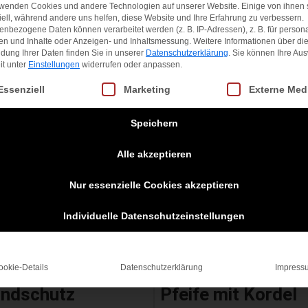
rwenden Cookies und andere Technologien auf unserer Website. Einige von ihnen 
ell, während andere uns helfen, diese Website und Ihre Erfahrung zu verbessern.
nbezogene Daten können verarbeitet werden (z. B. IP-Adressen), z. B. für persona
en und Inhalte oder Anzeigen- und Inhaltsmessung.
Weitere Informationen über di
dung Ihrer Daten finden Sie in unserer
Datenschutzerklärung
.
Sie können Ihre Au
it unter
Einstellungen
widerrufen oder anpassen.
gt eine Liste der Service-Gruppen, für die eine Einwilligung erteilt we
Essenziell
Marketing
Externe Med
Speichern
Alle akzeptieren
Nur essenzielle Cookies akzeptieren
Individuelle Datenschutzeinstellungen
ookie-Details
Datenschutzerklärung
Impress
S DOUBLE
PROFESSIONAL
ndschutz
Pfeife mit Kordel