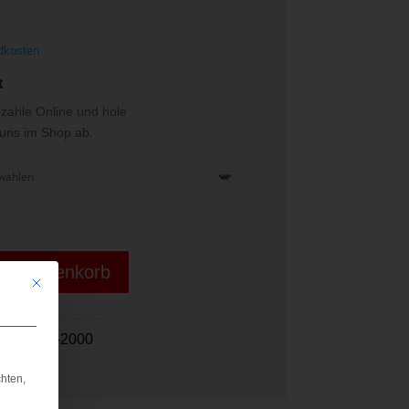
dkosten
t
ezahle Online und hole
i uns im Shop ab.
den Warenkorb
Mit diesem Button wird der Dialog geschlossen. Seine Funktionalität ist iden
608 2000-2000
hten,