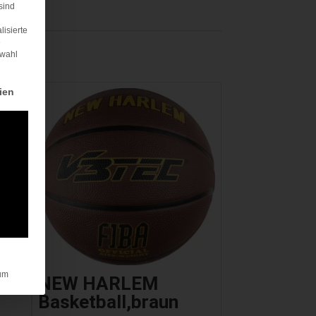
sind
lisierte
e
swahl
rden kann. Die erste Service-Gruppe ist essenziell und kann nicht abgewä
ien
um
NEW HARLEM
Basketball,braun