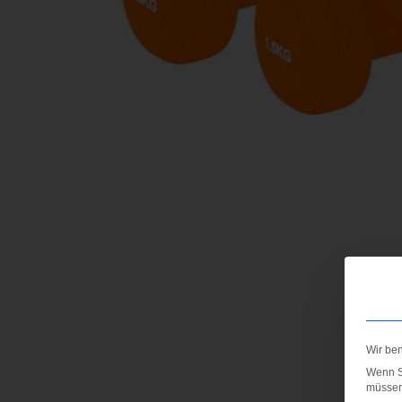
Wir be
Wenn Si
müssen 