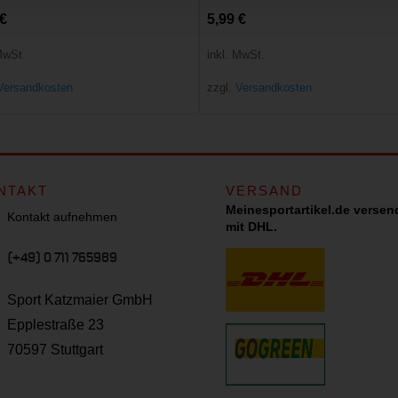
€
5,99
€
MwSt.
inkl. MwSt.
Versandkosten
zzgl.
Versandkosten
NTAKT
VERSAND
Meinesportartikel.de versen
Kontakt aufnehmen
mit DHL.
(+49) 0 711 765989
Sport Katzmaier GmbH
Epplestraße 23
70597 Stuttgart