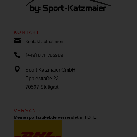
KONTAKT

Kontakt aufnehmen

(+49) 0 711 765989

Sport Katzmaier GmbH
Epplestraße 23
70597 Stuttgart
VERSAND
Meinesportartikel.de versendet mit DHL.