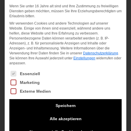
3pcs
Junior
Wenn Sie unter 16 Jahre alt sind und Ihre Zustimmung zu freiwilligen
Pack
19,95
€
Diensten geben möchten, müssen Sie Ihre Erziehungsberechtigten um
16,95
€
Erlaubnis bitten.
inkl. MwSt.
14,95
€
Wir verwenden Cookies und andere Technologien auf unserer
inkl. MwSt.
Website. Einige von ihnen sind essenziell, während andere uns
zzgl.
helfen, diese Website und Ihre Erfahrung zu verbessern.
inkl. MwSt.
zzgl.
Personenbezogene Daten können verarbeitet werden (z. B. IP-
Versandkosten
Adressen), z. B. für personalisierte Anzeigen und Inhalte oder
zzgl.
Versandkosten
Anzeigen- und Inhaltsmessung.
Weitere Informationen über die
Verwendung Ihrer Daten finden Sie in unserer
Datenschutzerklärung
.
Versandkosten
Sie können Ihre Auswahl jederzeit unter
Einstellungen
widerrufen oder
anpassen.
Es folgt eine Liste der Service-Gruppen, für die eine Einwilligung
Essenziell
Marketing
Externe Medien
Speichern
Alle akzeptieren